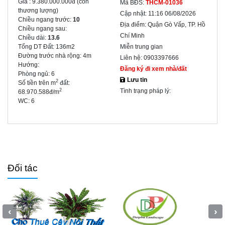
Giá :
9.380.000.000đ
(còn
Mã BĐS:
THCM-01036
thương lượng)
Cập nhật:
11:16 06/08/2026
Chiều ngang trước:
10
Địa điểm:
Quận Gò Vấp, TP. Hồ
Chiều ngang sau:
Chí Minh
Chiều dài:
13.6
Tổng DT Đất:
136m2
Miễn trung gian
Đường trước nhà rộng:
4m
Liên hệ:
0903397666
Hướng:
Đăng ký đi xem nhà/đất
Phòng ngủ:
6
Lưu tin
2
Số tiền trên m
đất:
Tình trạng pháp lý:
2
68.970.588đ/m
WC:
6
Đối tác
‹
›