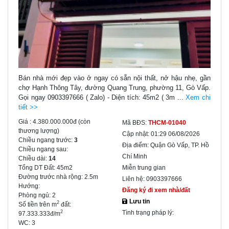
Bán nhà mới đẹp vào ở ngay có sẵn nội thất, nở hậu nhẹ, gần
chợ Hạnh Thông Tây, đường Quang Trung, phường 11, Gò Vấp.
Gọi ngay 0903397666 ( Zalo) - Diện tích: 45m2 ( 3m ...
Xem chi
tiết >>
Giá :
4.380.000.000đ
(còn
Mã BĐS:
THCM-01040
thương lượng)
Cập nhật:
01:29 06/08/2026
Chiều ngang trước:
3
Địa điểm:
Quận Gò Vấp, TP. Hồ
Chiều ngang sau:
Chí Minh
Chiều dài:
14
Tổng DT Đất:
45m2
Miễn trung gian
Đường trước nhà rộng:
2.5m
Liên hệ:
0903397666
Hướng:
Đăng ký đi xem nhà/đất
Phòng ngủ:
2
Lưu tin
2
Số tiền trên m
đất:
Tình trạng pháp lý:
2
97.333.333đ/m
WC:
3