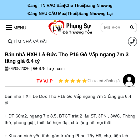
Đăng TIN RAO Bán|Cho Thuê|Sang Nhượng
Đăng NHU CẦU Mua|Thuê|Sang Nhượng Lại
MENU
TÌM NHÀ VÀ ĐẤT
Bán nhà HXH Lê Đức Thọ P16 Gò Vấp ngang 7m 3
tầng giá 6.4 tỷ
06/08/2026
|
878 Lượt xem
TV V.I.P
Chưa có đánh giá
Bán nhà HXH Lê Đức Thọ P16 Gò Vấp ngang 7m 3 tầng giá 6.4
tỷ
+ DT 60m2, ngang 7 x 8.5, BTCT trệt 2 lầu ST, 3PN , 3WC, Phòng
thờ, phòng giặt, thiết kế hiện đại, chủ tặng hết nội thất
+ Khu an ninh yên tĩnh, gần trường Phan Tây Hồ, chợ, tiện ích