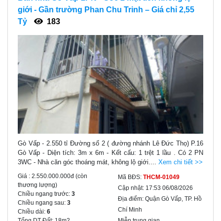
giới - Gần trường Phan Chu Trinh – Giá chỉ 2,55
Tỷ
183
Gò Vấp - 2.550 tỉ Đường số 2 ( đường nhánh Lê Đức Thọ) P.16
Gò Vấp - Diện tích: 3m x 6m - Kết cấu: 1 trệt 1 lầu . Có 2 PN
3WC - Nhà căn góc thoáng mát, không lộ giới....
Xem chi tiết >>
Giá :
2.550.000.000đ
(còn
Mã BĐS:
THCM-01049
thương lượng)
Cập nhật:
17:53 06/08/2026
Chiều ngang trước:
3
Địa điểm:
Quận Gò Vấp, TP. Hồ
Chiều ngang sau:
3
Chí Minh
Chiều dài:
6
Tổng DT Đất:
18m2
Miễn trung gian