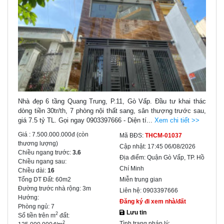
Nhà đẹp 6 tầng Quang Trung, P.11, Gò Vấp. Đầu tư khai thác
dòng tiền 30tr/th, 7 phòng nội thất sang, sân thượng trước sau,
giá 7.5 tỷ TL. Gọi ngay 0903397666 - Diện tí...
Xem chi tiết >>
Giá :
7.500.000.000đ
(còn
Mã BĐS:
THCM-01037
thương lượng)
Cập nhật:
17:45 06/08/2026
Chiều ngang trước:
3.6
Địa điểm:
Quận Gò Vấp, TP. Hồ
Chiều ngang sau:
Chí Minh
Chiều dài:
16
Tổng DT Đất:
60m2
Miễn trung gian
Đường trước nhà rộng:
3m
Liên hệ:
0903397666
Hướng:
Đăng ký đi xem nhà/đất
Phòng ngủ:
7
Lưu tin
2
Số tiền trên m
đất:
Tình trạng pháp lý:
2