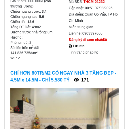
Giá :
6.950.000.000đ
(còn
Mã BĐS:
THCM-01232
thương lượng)
Cập nhật:
00:51 07/08/2026
Chiều ngang trước:
3.4
Địa điểm:
Quận Gò Vấp, TP. Hồ
Chiều ngang sau:
5.6
Chí Minh
Chiều dài:
13.6
Tổng DT Đất:
49m2
Miễn trung gian
Đường trước nhà rộng:
6m
Liên hệ:
0903397666
Hướng:
Đăng ký đi xem nhà/đất
Phòng ngủ:
2
Lưu tin
2
Số tiền trên m
đất:
Tình trạng pháp lý:
2
141.836.735đ/m
WC:
2
CHỈ HƠN 80TR/M2 CÓ NGAY NHÀ 3 TẦNG ĐẸP -
4.5M x 14.5M - CHỈ 5.580 TỶ
171