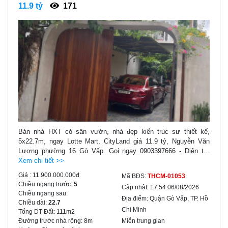
11.9 tỷ
171
Bán nhà HXT có sân vườn, nhà đẹp kiến trúc sư thiết kế,
5x22.7m, ngay Lotte Mart, CityLand giá 11.9 tỷ, Nguyễn Văn
Lượng phường 16 Gò Vấp. Gọi ngay 0903397666 - Diện t...
Xem chi tiết >>
Giá :
11.900.000.000đ
Mã BĐS:
THCM-01053
Chiều ngang trước:
5
Cập nhật:
17:54 06/08/2026
Chiều ngang sau:
Địa điểm:
Quận Gò Vấp, TP. Hồ
Chiều dài:
22.7
Chí Minh
Tổng DT Đất:
111m2
Đường trước nhà rộng:
8m
Miễn trung gian