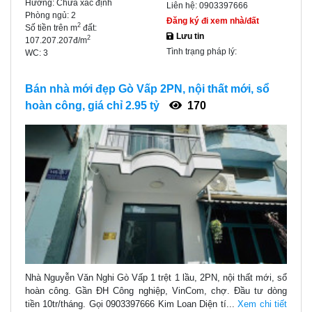
Hướng:
Chưa xác định
Liên hệ:
0903397666
Phòng ngủ:
2
Đăng ký đi xem nhà/đất
2
Số tiền trên m
đất:
Lưu tin
2
107.207.207đ/m
Tình trạng pháp lý:
WC:
3
Bán nhà mới đẹp Gò Vấp 2PN, nội thất mới, sổ
hoàn công, giá chỉ 2.95 tỷ
170
Nhà Nguyễn Văn Nghi Gò Vấp 1 trệt 1 lầu, 2PN, nội thất mới, sổ
hoàn công. Gần ĐH Công nghiệp, VinCom, chợ. Đầu tư dòng
tiền 10tr/tháng. Gọi 0903397666 Kim Loan Diện tí...
Xem chi tiết