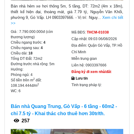
Bán nhà hẻm xe hơi thông 5m, 5 tầng, DT: 72m2 (4m x 18m),
thiết kế hiện đại, thoáng mát, giá 7.79 tỷ, Nguyễn Văn Khối,
phường 9, Gò Vấp. LH 0903397666. - Vị trí: Nguy...
Xem chi tiết
>>
Giá :
7.790.000.000đ
(còn
Mã BĐS:
THCM-01038
thương lượng)
Cập nhật:
09:03 06/08/2026
Chiều ngang trước:
4
Địa điểm:
Quận Gò Vấp, TP. Hồ
Chiều ngang sau:
4
Chí Minh
Chiều dài:
18
Tổng DT Đất:
72m2
Miễn trung gian
Đường trước nhà rộng:
5m
Liên hệ:
0903397666
Hướng:
Đăng ký đi xem nhà/đất
Phòng ngủ:
4
Lưu tin
2
Số tiền trên m
đất:
Tình trạng pháp lý:
2
108.194.444đ/m
WC:
6
Bán nhà Quang Trung, Gò Vấp - 6 tầng - 60m2 -
chỉ 7.5 tỷ - Khai thác cho thuê hơn 30tr/th.
257