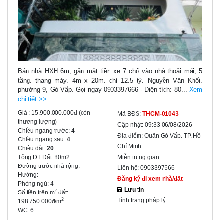
Bán nhà HXH 6m, gần mặt tiền xe 7 chổ vào nhà thoải mái, 5
tầng, thang máy, 4m x 20m, chỉ 12.5 tỷ. Nguyễn Văn Khối,
phường 9, Gò Vấp. Gọi ngay 0903397666 - Diện tích: 80...
Xem
chi tiết >>
Giá :
15.900.000.000đ
(còn
Mã BĐS:
THCM-01043
thương lượng)
Cập nhật:
09:33 06/08/2026
Chiều ngang trước:
4
Địa điểm:
Quận Gò Vấp, TP. Hồ
Chiều ngang sau:
4
Chí Minh
Chiều dài:
20
Tổng DT Đất:
80m2
Miễn trung gian
Đường trước nhà rộng:
Liên hệ:
0903397666
Hướng:
Đăng ký đi xem nhà/đất
Phòng ngủ:
4
Lưu tin
2
Số tiền trên m
đất:
Tình trạng pháp lý:
2
198.750.000đ/m
WC:
6