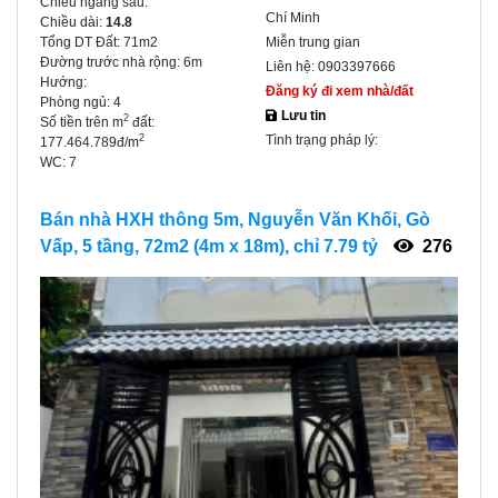
Chiều ngang sau:
Chí Minh
Chiều dài:
14.8
Tổng DT Đất:
71m2
Miễn trung gian
Đường trước nhà rộng:
6m
Liên hệ:
0903397666
Hướng:
Đăng ký đi xem nhà/đất
Phòng ngủ:
4
Lưu tin
2
Số tiền trên m
đất:
Tình trạng pháp lý:
2
177.464.789đ/m
WC:
7
Bán nhà HXH thông 5m, Nguyễn Văn Khối, Gò
Vấp, 5 tầng, 72m2 (4m x 18m), chỉ 7.79 tỷ
276