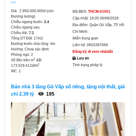
>>
Giá :
2.950.000.000đ
(còn
Mã BĐS:
THCM-01051
thương lượng)
Cập nhật:
16:05 06/08/2026
Chiều ngang trước:
2.4
Địa điểm:
Quận Gò Vấp, TP. Hồ
Chiều ngang sau:
Chí Minh
Chiều dài:
7.1
Tổng DT Đất:
17m2
Miễn trung gian
Đường trước nhà rộng:
4m
Liên hệ:
0903397666
Hướng:
Chưa xác định
Đăng ký đi xem nhà/đất
Phòng ngủ:
2
Lưu tin
2
Số tiền trên m
đất:
Tình trạng pháp lý:
2
173.529.412đ/m
WC:
1
Bán nhà 3 tầng Gò Vấp sổ riêng, tặng nội thất, giá
chỉ 2.39 tỷ
195