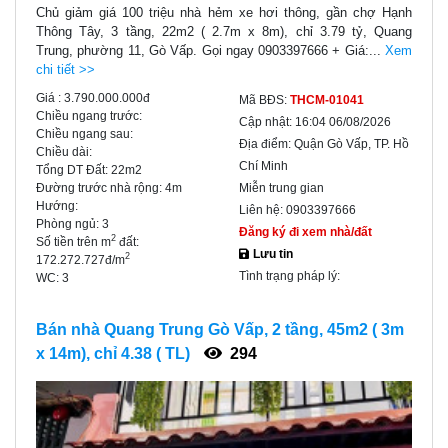
Chủ giảm giá 100 triệu nhà hẻm xe hơi thông, gần chợ Hạnh
Thông Tây, 3 tầng, 22m2 ( 2.7m x 8m), chỉ 3.79 tỷ, Quang
Trung, phường 11, Gò Vấp. Gọi ngay 0903397666 + Giá:...
Xem
chi tiết >>
Giá :
3.790.000.000đ
Mã BĐS:
THCM-01041
Chiều ngang trước:
Cập nhật:
16:04 06/08/2026
Chiều ngang sau:
Địa điểm:
Quận Gò Vấp, TP. Hồ
Chiều dài:
Chí Minh
Tổng DT Đất:
22m2
Đường trước nhà rộng:
4m
Miễn trung gian
Hướng:
Liên hệ:
0903397666
Phòng ngủ:
3
Đăng ký đi xem nhà/đất
2
Số tiền trên m
đất:
Lưu tin
2
172.272.727đ/m
Tình trạng pháp lý:
WC:
3
Bán nhà Quang Trung Gò Vấp, 2 tầng, 45m2 ( 3m
x 14m), chỉ 4.38 ( TL)
294