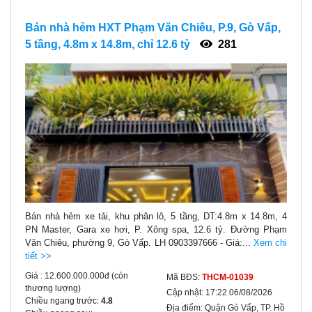
Bán nhà hẻm HXT Phạm Văn Chiêu, P.9, Gò Vấp,
5 tầng, 4.8m x 14.8m, chỉ 12.6 tỷ
281
Bán nhà hẻm xe tải, khu phân lô, 5 tầng, DT:4.8m x 14.8m, 4
PN Master, Gara xe hơi, P. Xông spa, 12.6 tỷ. Đường Phạm
Văn Chiêu, phường 9, Gò Vấp. LH 0903397666 - Giá:...
Xem chi
tiết >>
Giá :
12.600.000.000đ
(còn
Mã BĐS:
THCM-01039
thương lượng)
Cập nhật:
17:22 06/08/2026
Chiều ngang trước:
4.8
Địa điểm:
Quận Gò Vấp, TP. Hồ