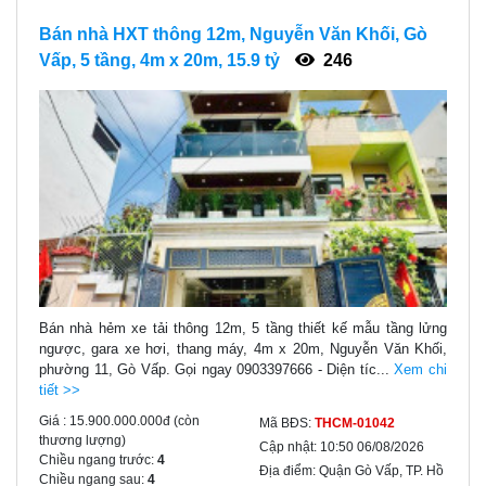
Bán nhà HXT thông 12m, Nguyễn Văn Khối, Gò
Vấp, 5 tầng, 4m x 20m, 15.9 tỷ
246
Bán nhà hẻm xe tải thông 12m, 5 tầng thiết kế mẫu tầng lửng
ngược, gara xe hơi, thang máy, 4m x 20m, Nguyễn Văn Khối,
phường 11, Gò Vấp. Gọi ngay 0903397666 - Diện tíc...
Xem chi
tiết >>
Giá :
15.900.000.000đ
(còn
Mã BĐS:
THCM-01042
thương lượng)
Cập nhật:
10:50 06/08/2026
Chiều ngang trước:
4
Địa điểm:
Quận Gò Vấp, TP. Hồ
Chiều ngang sau:
4