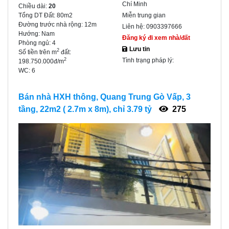
Chí Minh
Chiều dài:
20
Tổng DT Đất:
80m2
Miễn trung gian
Đường trước nhà rộng:
12m
Liên hệ:
0903397666
Hướng:
Nam
Đăng ký đi xem nhà/đất
Phòng ngủ:
4
Lưu tin
2
Số tiền trên m
đất:
Tình trạng pháp lý:
2
198.750.000đ/m
WC:
6
Bán nhà HXH thông, Quang Trung Gò Vấp, 3
tầng, 22m2 ( 2.7m x 8m), chỉ 3.79 tỷ
275