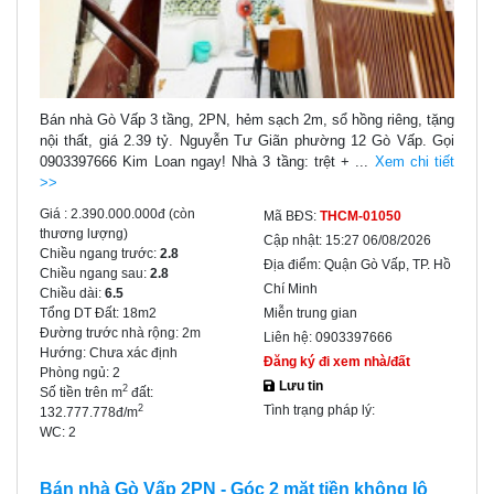
Bán nhà Gò Vấp 3 tầng, 2PN, hẻm sạch 2m, sổ hồng riêng, tặng
nội thất, giá 2.39 tỷ. Nguyễn Tư Giãn phường 12 Gò Vấp. Gọi
0903397666 Kim Loan ngay! Nhà 3 tầng: trệt + ...
Xem chi tiết
>>
Giá :
2.390.000.000đ
(còn
Mã BĐS:
THCM-01050
thương lượng)
Cập nhật:
15:27 06/08/2026
Chiều ngang trước:
2.8
Địa điểm:
Quận Gò Vấp, TP. Hồ
Chiều ngang sau:
2.8
Chí Minh
Chiều dài:
6.5
Tổng DT Đất:
18m2
Miễn trung gian
Đường trước nhà rộng:
2m
Liên hệ:
0903397666
Hướng:
Chưa xác định
Đăng ký đi xem nhà/đất
Phòng ngủ:
2
Lưu tin
2
Số tiền trên m
đất:
Tình trạng pháp lý:
2
132.777.778đ/m
WC:
2
Bán nhà Gò Vấp 2PN - Góc 2 mặt tiền không lộ