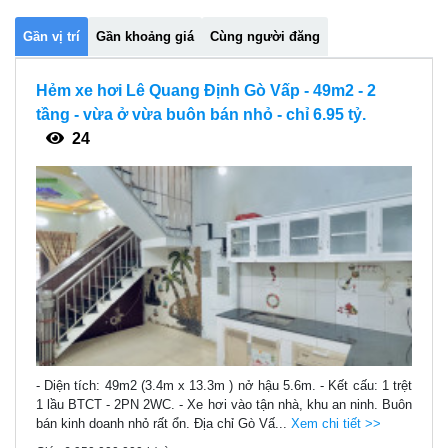
Gần vị trí
Gần khoảng giá
Cùng người đăng
Hẻm xe hơi Lê Quang Định Gò Vấp - 49m2 - 2
tầng - vừa ở vừa buôn bán nhỏ - chỉ 6.95 tỷ.
24
- Diện tích: 49m2 (3.4m x 13.3m ) nở hậu 5.6m. - Kết cấu: 1 trệt
1 lầu BTCT - 2PN 2WC. - Xe hơi vào tận nhà, khu an ninh. Buôn
bán kinh doanh nhỏ rất ổn. Địa chỉ Gò Vấ...
Xem chi tiết >>