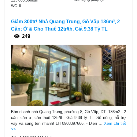
125.000.000đ/m
WC:
8
Giảm 300tr! Nhà Quang Trung, Gò Vấp 136m², 2
Căn: Ở & Cho Thuê 12tr/th, Giá 9.38 Tỷ TL
249
Bán nhanh nhà Quang Trung, phường 8, Gò Vấp, DT: 136m2 - 2
căn: căn ở, căn thuê 12tr/th. Giá 9.38 tỷ TL. Sổ riêng, hỗ trợ
vay và sang tên nhanh! LH 0903397666. - Diện ...
Xem chi tiết
>>