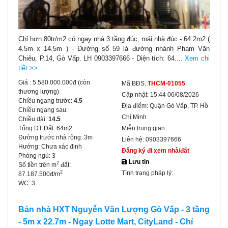
Chỉ hơn 80tr/m2 có ngay nhà 3 tầng đúc, mái nhà đúc - 64.2m2 (
4.5m x 14.5m ) - Đường số 59 là đường nhánh Phạm Văn
Chiêu, P.14, Gò Vấp. LH 0903397666 - Diện tích: 64....
Xem chi
tiết >>
Giá :
5.580.000.000đ
(còn
Mã BĐS:
THCM-01055
thương lượng)
Cập nhật:
15:44 06/08/2026
Chiều ngang trước:
4.5
Địa điểm:
Quận Gò Vấp, TP. Hồ
Chiều ngang sau:
Chí Minh
Chiều dài:
14.5
Tổng DT Đất:
64m2
Miễn trung gian
Đường trước nhà rộng:
3m
Liên hệ:
0903397666
Hướng:
Chưa xác định
Đăng ký đi xem nhà/đất
Phòng ngủ:
3
Lưu tin
2
Số tiền trên m
đất:
Tình trạng pháp lý:
2
87.187.500đ/m
WC:
3
Bán nhà HXT Nguyễn Văn Lượng Gò Vấp - 3 tầng
- 5m x 22.7m - Ngay Lotte Mart, CityLand - Chỉ