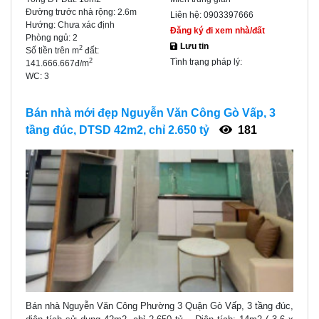
Đường trước nhà rộng:
2.6m
Liên hệ:
0903397666
Hướng:
Chưa xác định
Đăng ký đi xem nhà/đất
Phòng ngủ:
2
Lưu tin
2
Số tiền trên m
đất:
Tình trạng pháp lý:
2
141.666.667đ/m
WC:
3
Bán nhà mới đẹp Nguyễn Văn Công Gò Vấp, 3
tầng đúc, DTSD 42m2, chỉ 2.650 tỷ
181
Bán nhà Nguyễn Văn Công Phường 3 Quận Gò Vấp, 3 tầng đúc,