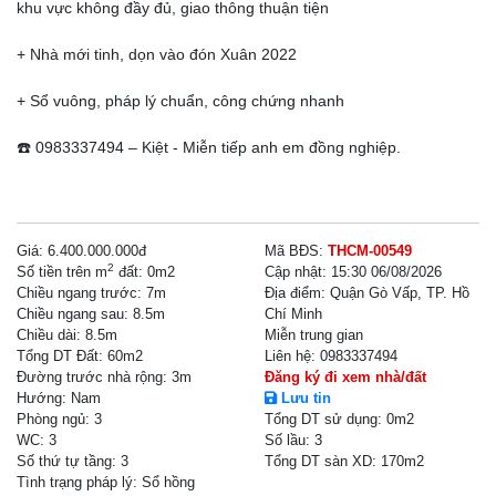
khu vực không đầy đủ, giao thông thuận tiện
+ Nhà mới tinh, dọn vào đón Xuân 2022
+ Sổ vuông, pháp lý chuẩn, công chứng nhanh
☎️ 0983337494 – Kiệt - Miễn tiếp anh em đồng nghiệp.
Giá:
6.400.000.000đ
Mã BĐS:
THCM-00549
2
Số tiền trên m
đất:
0m2
Cập nhật:
15:30 06/08/2026
Chiều ngang trước:
7m
Địa điểm:
Quận Gò Vấp, TP. Hồ
Chiều ngang sau:
8.5m
Chí Minh
Chiều dài:
8.5m
Miễn trung gian
Tổng DT Đất:
60m2
Liên hệ:
0983337494
Đường trước nhà rộng: 3m
Đăng ký đi xem nhà/đất
Hướng:
Nam
Lưu tin
Phòng ngủ:
3
Tổng DT sử dụng:
0m2
WC:
3
Số lầu:
3
Số thứ tự tầng:
3
Tổng DT sàn XD:
170m2
Tình trạng pháp lý:
Sổ hồng