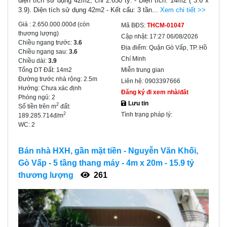
diện tích sử dụng 42m2, chỉ 2.650 tỷ. - Diện tích: 14m2 ( 3.6 x
3.9). Diện tích sử dụng 42m2 - Kết cấu: 3 tần...
Xem chi tiết >>
Giá :
2.650.000.000đ
(còn
Mã BĐS:
THCM-01047
thương lượng)
Cập nhật:
17:27 06/08/2026
Chiều ngang trước:
3.6
Địa điểm:
Quận Gò Vấp, TP. Hồ
Chiều ngang sau:
3.6
Chí Minh
Chiều dài:
3.9
Tổng DT Đất:
14m2
Miễn trung gian
Đường trước nhà rộng:
2.5m
Liên hệ:
0903397666
Hướng:
Chưa xác định
Đăng ký đi xem nhà/đất
Phòng ngủ:
2
Lưu tin
2
Số tiền trên m
đất:
Tình trạng pháp lý:
2
189.285.714đ/m
WC:
2
Bán nhà HXH, gần mặt tiền - Nguyễn Văn Khối,
Gò Vấp - 5 tầng thang máy - 4m x 20m - 15.9 tỷ
thương lượng
261