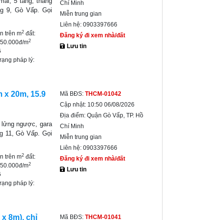
ái, 5 tầng, thang
Chí Minh
g 9, Gò Vấp. Gọi
Miễn trung gian
Liên hệ:
0903397666
2
ền trên m
đất:
Đăng ký đi xem nhà/đất
2
750.000đ/m
Lưu tin
6
trạng pháp lý:
 x 20m, 15.9
Mã BĐS:
THCM-01042
Cập nhật:
10:50 06/08/2026
Địa điểm:
Quận Gò Vấp, TP. Hồ
g lửng ngược, gara
Chí Minh
g 11, Gò Vấp. Gọi
Miễn trung gian
Liên hệ:
0903397666
2
ền trên m
đất:
Đăng ký đi xem nhà/đất
2
750.000đ/m
Lưu tin
6
trạng pháp lý:
x 8m), chỉ
Mã BĐS:
THCM-01041