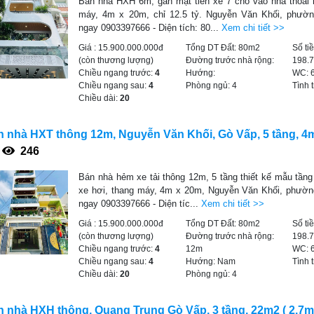
Bán nhà HXH 6m, gần mặt tiền xe 7 chổ vào nhà thoải m
máy, 4m x 20m, chỉ 12.5 tỷ. Nguyễn Văn Khối, phườn
ngay 0903397666 - Diện tích: 80...
Xem chi tiết >>
Giá :
15.900.000.000đ
Tổng DT Đất:
80m2
Số ti
(còn thương lượng)
Đường trước nhà rộng:
198.
Chiều ngang trước:
4
Hướng:
WC:
Chiều ngang sau:
4
Phòng ngủ:
4
Tình 
Chiều dài:
20
 nhà HXT thông 12m, Nguyễn Văn Khối, Gò Vấp, 5 tầng, 4m
246
Bán nhà hẻm xe tải thông 12m, 5 tầng thiết kế mẫu tần
xe hơi, thang máy, 4m x 20m, Nguyễn Văn Khối, phườn
ngay 0903397666 - Diện tíc...
Xem chi tiết >>
Giá :
15.900.000.000đ
Tổng DT Đất:
80m2
Số ti
(còn thương lượng)
Đường trước nhà rộng:
198.
Chiều ngang trước:
4
12m
WC:
Chiều ngang sau:
4
Hướng:
Nam
Tình 
Chiều dài:
20
Phòng ngủ:
4
 nhà HXH thông, Quang Trung Gò Vấp, 3 tầng, 22m2 ( 2.7m 