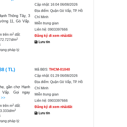
Cập nhật:
16:04 06/08/2026
Địa điểm:
Quận Gò Vấp, TP. Hồ
Hạnh Thông Tây, 3
Chí Minh
hường 11, Gò Vấp.
Miễn trung gian
Liên hệ:
0903397666
2
ền trên m
đất:
Đăng ký đi xem nhà/đất
2
272.727đ/m
Lưu tin
3
trạng pháp lý:
8 ( TL)
Mã BĐS:
THCM-01040
Cập nhật:
01:29 06/08/2026
Địa điểm:
Quận Gò Vấp, TP. Hồ
nhẹ, gần chợ Hạnh
Chí Minh
 Vấp. Gọi ngay
Miễn trung gian
t >>
Liên hệ:
0903397666
2
ền trên m
đất:
Đăng ký đi xem nhà/đất
2
33.333đ/m
Lưu tin
3
trạng pháp lý: