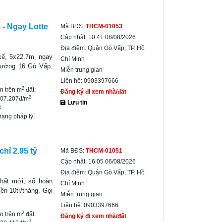
- Ngay Lotte
Mã BĐS:
THCM-01053
Cập nhật:
10:41 08/08/2026
Địa điểm:
Quận Gò Vấp, TP. Hồ
kế, 5x22.7m, ngay
Chí Minh
phường 16 Gò Vấp.
Miễn trung gian
Liên hệ:
0903397666
2
ền trên m
đất:
Đăng ký đi xem nhà/đất
2
207.207đ/m
Lưu tin
3
trạng pháp lý:
hỉ 2.95 tỷ
Mã BĐS:
THCM-01051
Cập nhật:
16:05 06/08/2026
Địa điểm:
Quận Gò Vấp, TP. Hồ
thất mới, sổ hoàn
Chí Minh
ền 10tr/tháng. Gọi
Miễn trung gian
Liên hệ:
0903397666
2
ền trên m
đất:
Đăng ký đi xem nhà/đất
2