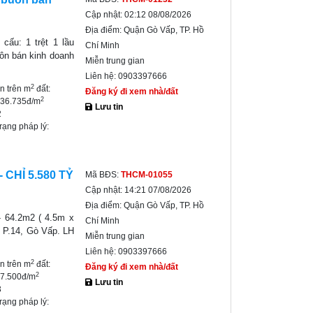
Cập nhật:
02:12 08/08/2026
Địa điểm:
Quận Gò Vấp, TP. Hồ
cấu: 1 trệt 1 lầu
Chí Minh
ôn bán kinh doanh
Miễn trung gian
Liên hệ:
0903397666
2
ền trên m
đất:
Đăng ký đi xem nhà/đất
2
836.735đ/m
Lưu tin
2
trạng pháp lý:
 CHỈ 5.580 TỶ
Mã BĐS:
THCM-01055
Cập nhật:
14:21 07/08/2026
Địa điểm:
Quận Gò Vấp, TP. Hồ
- 64.2m2 ( 4.5m x
Chí Minh
 P.14, Gò Vấp. LH
Miễn trung gian
Liên hệ:
0903397666
2
ền trên m
đất:
Đăng ký đi xem nhà/đất
2
87.500đ/m
Lưu tin
3
trạng pháp lý: