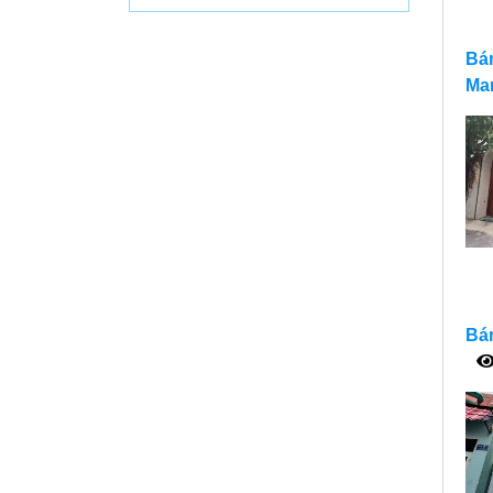
Bán
Mar
Bán