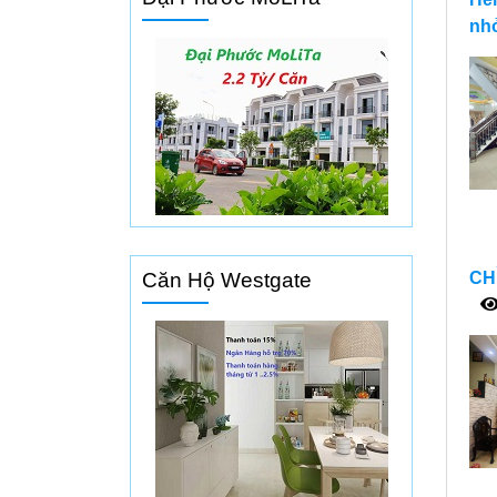
nhỏ
Căn Hộ Westgate
CH