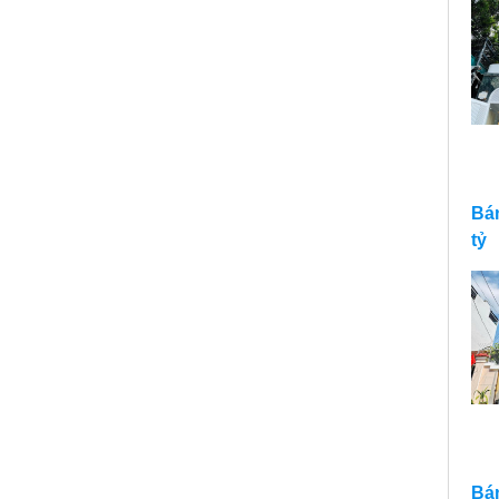
Bán
tỷ
Bán