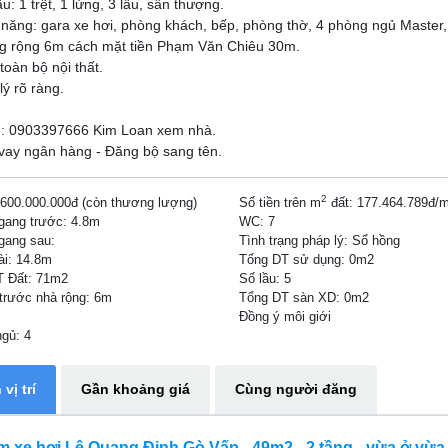
ấu: 1 trệt, 1 lửng, 3 lầu, sân thượng.
 năng: gara xe hơi, phòng khách, bếp, phòng thờ, 4 phòng ngủ Master,
g rộng 6m cách mặt tiền Phạm Văn Chiêu 30m.
toàn bộ nội thất.
lý rõ ràng.
ệ: 0903397666 Kim Loan xem nhà.
2
.600.000.000đ (còn thương lượng)
Số tiền trên m
đất:
177.464.789đ/
gang trước:
4.8m
WC:
7
gang sau:
Tình trạng pháp lý:
Sổ hồng
ài:
14.8m
Tổng DT sử dụng:
0m2
T Đất:
71m2
Số lầu:
5
trước nhà rộng: 6m
Tổng DT sàn XD:
0m2
Đồng ý môi giới
ngủ:
4
vị trí
Gần khoảng giá
Cùng người đăng
 xe hơi Lê Quang Định Gò Vấp - 49m2 - 2 tầng - vừa ở vừ