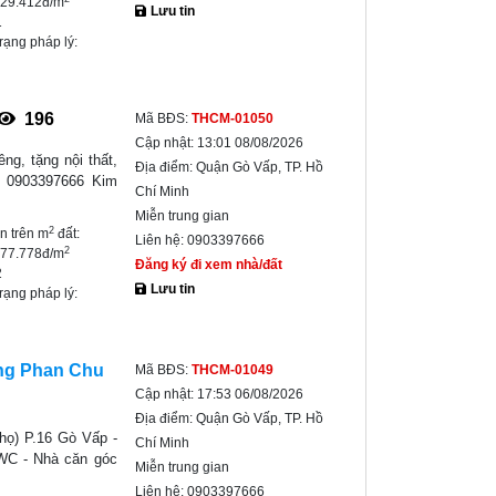
529.412đ/m
Lưu tin
1
trạng pháp lý:
196
Mã BĐS:
THCM-01050
Cập nhật:
13:01 08/08/2026
g, tặng nội thất,
Địa điểm:
Quận Gò Vấp, TP. Hồ
i 0903397666 Kim
Chí Minh
Miễn trung gian
2
ền trên m
đất:
Liên hệ:
0903397666
2
777.778đ/m
Đăng ký đi xem nhà/đất
2
Lưu tin
trạng pháp lý:
ờng Phan Chu
Mã BĐS:
THCM-01049
Cập nhật:
17:53 06/08/2026
Địa điểm:
Quận Gò Vấp, TP. Hồ
họ) P.16 Gò Vấp -
Chí Minh
3WC - Nhà căn góc
Miễn trung gian
Liên hệ:
0903397666