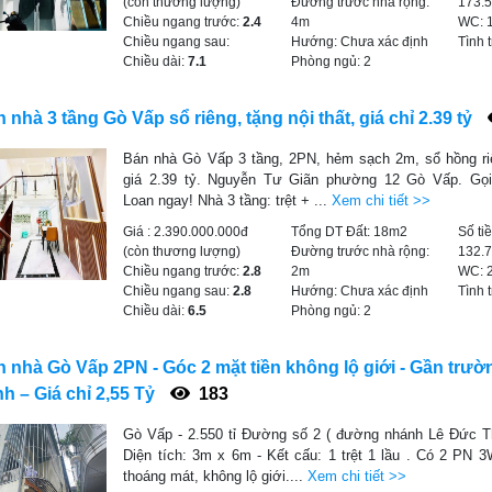
(còn thương lượng)
Đường trước nhà rộng:
173.
Chiều ngang trước:
2.4
4m
WC:
Chiều ngang sau:
Hướng:
Chưa xác định
Tình 
Chiều dài:
7.1
Phòng ngủ:
2
 nhà 3 tầng Gò Vấp sổ riêng, tặng nội thất, giá chỉ 2.39 tỷ
Bán nhà Gò Vấp 3 tầng, 2PN, hẻm sạch 2m, sổ hồng riên
giá 2.39 tỷ. Nguyễn Tư Giãn phường 12 Gò Vấp. Gọ
Loan ngay! Nhà 3 tầng: trệt + ...
Xem chi tiết >>
Giá :
2.390.000.000đ
Tổng DT Đất:
18m2
Số ti
(còn thương lượng)
Đường trước nhà rộng:
132.
Chiều ngang trước:
2.8
2m
WC:
Chiều ngang sau:
2.8
Hướng:
Chưa xác định
Tình 
Chiều dài:
6.5
Phòng ngủ:
2
 nhà Gò Vấp 2PN - Góc 2 mặt tiền không lộ giới - Gần trư
nh – Giá chỉ 2,55 Tỷ
183
Gò Vấp - 2.550 tỉ Đường số 2 ( đường nhánh Lê Đức T
Diện tích: 3m x 6m - Kết cấu: 1 trệt 1 lầu . Có 2 PN 
thoáng mát, không lộ giới....
Xem chi tiết >>