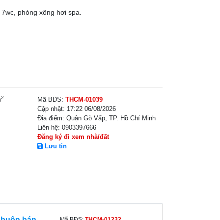
 7wc, phòng xông hơi spa.
2
m
Mã BĐS:
THCM-01039
Cập nhật:
17:22 06/08/2026
Địa điểm:
Quận Gò Vấp, TP. Hồ Chí Minh
Liên hệ:
0903397666
Đăng ký đi xem nhà/đất
Lưu tin
a buôn bán
Mã BĐS:
THCM-01232