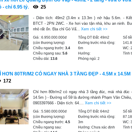
 - chỉ 6.95 tỷ.
25
- Diện tích: 49m2 (3.4m x 13.3m ) nở hậu 5.6m. - Kết 
BTCT - 2PN 2WC. - Xe hơi vào tận nhà, khu an ninh. Bu
nhỏ rất ổn. Địa chỉ Gò Vấ...
Xem chi tiết >>
Giá :
6.950.000.000đ
Tổng DT Đất:
49m2
Số ti
(còn thương lượng)
Đường trước nhà rộng:
141.
Chiều ngang trước:
3.4
6m
WC:
Chiều ngang sau:
5.6
Hướng:
Tình 
Chiều dài:
13.6
Phòng ngủ:
2
Ỉ HƠN 80TR/M2 CÓ NGAY NHÀ 3 TẦNG ĐẸP - 4.5M x 14.5M -
172
Chỉ hơn 80tr/m2 có ngay nhà 3 tầng đúc, mái nhà đúc 
14.5m ) - Đường số 59 là đường nhánh Phạm Văn Chiêu,
0903397666 - Diện tích: 64....
Xem chi tiết >>
Giá :
5.580.000.000đ
Tổng DT Đất:
64m2
Số ti
(còn thương lượng)
Đường trước nhà rộng:
87.1
Chiều ngang trước:
4.5
3m
WC:
Chiều ngang sau:
Hướng:
Chưa xác định
Tình 