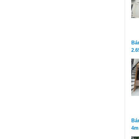
Bá
2.6
Bán
4m 