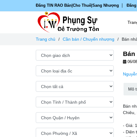
Đăng TIN RAO Bán|Cho Thuê|Sang Nhượng
Đăng
Tran
Trang chủ
/
Cần bán / Chuyển nhượng
/
Bán nhà
Bán 
06/08
Nguyễn
Mô t
Bán nh
Chiêu,
- Giá: 
- Diện 