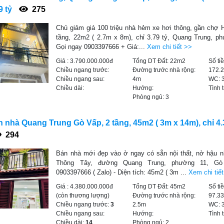
9 tỷ
275
Chủ giảm giá 100 triệu nhà hẻm xe hơi thông, gần chợ 
tầng, 22m2 ( 2.7m x 8m), chỉ 3.79 tỷ, Quang Trung, p
Gọi ngay 0903397666 + Giá:...
Xem chi tiết >>
Giá :
3.790.000.000đ
Tổng DT Đất:
22m2
Số ti
Chiều ngang trước:
Đường trước nhà rộng:
172.
Chiều ngang sau:
4m
WC:
Chiều dài:
Hướng:
Tình 
Phòng ngủ:
3
 nhà Quang Trung Gò Vấp, 2 tầng, 45m2 ( 3m x 14m), chỉ 4.3
294
Bán nhà mới đẹp vào ở ngay có sẵn nội thất, nở hậu 
Thông Tây, đường Quang Trung, phường 11, Gò
0903397666 ( Zalo) - Diện tích: 45m2 ( 3m ...
Xem chi tiế
Giá :
4.380.000.000đ
Tổng DT Đất:
45m2
Số ti
(còn thương lượng)
Đường trước nhà rộng:
97.3
Chiều ngang trước:
3
2.5m
WC:
Chiều ngang sau:
Hướng:
Tình 
Chiều dài:
14
Phòng ngủ:
2