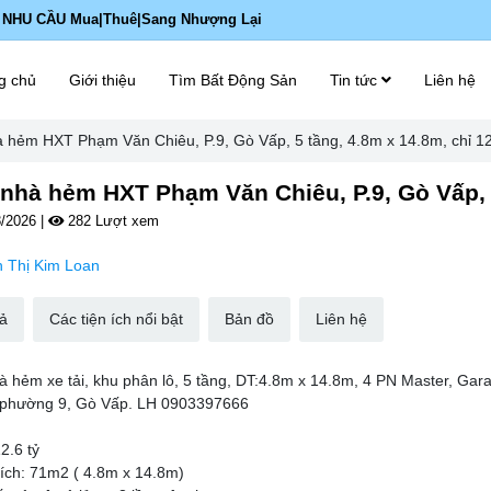
 NHU CẦU Mua|Thuê|Sang Nhượng Lại
g chủ
Giới thiệu
Tìm Bất Động Sản
Tin tức
Liên hệ
 hẻm HXT Phạm Văn Chiêu, P.9, Gò Vấp, 5 tầng, 4.8m x 14.8m, chỉ 12
nhà hẻm HXT Phạm Văn Chiêu, P.9, Gò Vấp, 5
/2026
|
282 Lượt xem
 Thị Kim Loan
ả
Các tiện ích nổi bật
Bản đồ
Liên hệ
à hẻm xe tải, khu phân lô, 5 tầng, DT:4.8m x 14.8m, 4 PN Master, Gar
 phường 9, Gò Vấp. LH 0903397666
12.6 tỷ
tích: 71m2 ( 4.8m x 14.8m)