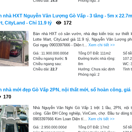
Chiều dài:
14.5
Phòng ngủ:
3
 nhà HXT Nguyễn Văn Lượng Gò Vấp - 3 tầng - 5m x 22.7m 
t, CityLand - Chỉ 11.9 tỷ
172
Bán nhà HXT có sân vườn, nhà đẹp kiến trúc sư thiết 
Lotte Mart, CityLand giá 11.9 tỷ, Nguyễn Văn Lượng 
Gọi ngay 0903397666 - Diện t...
Xem chi tiết >>
Giá :
11.900.000.000đ
Tổng DT Đất:
111m2
Số ti
Chiều ngang trước:
5
Đường trước nhà rộng:
107.
Chiều ngang sau:
8m
WC:
Chiều dài:
22.7
Hướng:
Chưa xác định
Tình 
Phòng ngủ:
2
 nhà mới đẹp Gò Vấp 2PN, nội thất mới, sổ hoàn công, giá c
170
Nhà Nguyễn Văn Nghi Gò Vấp 1 trệt 1 lầu, 2PN, nội 
công. Gần ĐH Công nghiệp, VinCom, chợ. Đầu tư dòng ti
0903397666 Kim Loan Diện tí...
Xem chi tiết >>
Giá :
2.950.000.000đ
Tổng DT Đất:
17m2
Số ti