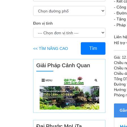
- Kết c
- Công
- Đườn
- Tặng 
Đơn vị tính
- Pháp 
Liên h
Tìm
<< TÌM NÂNG CAO
Giá:
12
Chiều n
Giải Pháp Cảnh Quan
Chiều n
Chiều d
Tổng D
Đường 
Hướng:
Phòng 
Gần 
Đại Phước MoLiTa
Hẻm