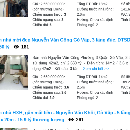
Giá :
2.550.000.000đ
Tổng DT Đất:
18m2
Số ti
(còn thương lượng)
Đường trước nhà rộng:
141.
Chiều ngang trước:
3
2.6m
WC:
Chiều ngang sau:
3
Hướng:
Chưa xác định
Tình 
Chiều dài:
6
Phòng ngủ:
2
n nhà mới đẹp Nguyễn Văn Công Gò Vấp, 3 tầng đúc, DTSD
50 tỷ
181
Bán nhà Nguyễn Văn Công Phường 3 Quận Gò Vấp, 3 tầ
sử dụng 42m2, chỉ 2.650 tỷ. - Diện tích: 14m2 ( 3.6 x 
dụng 42m2 - Kết cấu: 3 tần...
Xem chi tiết >>
Giá :
2.650.000.000đ
Tổng DT Đất:
14m2
Số ti
(còn thương lượng)
Đường trước nhà rộng:
189.
Chiều ngang trước:
3.6
2.5m
WC:
Chiều ngang sau:
3.6
Hướng:
Chưa xác định
Tình 
Chiều dài:
3.9
Phòng ngủ:
2
 nhà HXH, gần mặt tiền - Nguyễn Văn Khối, Gò Vấp - 5 tần
x 20m - 15.9 tỷ thương lượng
261