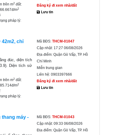
2
ền trên m
đất:
Đăng ký đi xem nhà/đất
2
666.667đ/m
Lưu tin
3
trạng pháp lý:
 42m2, chỉ
Mã BĐS:
THCM-01047
Cập nhật:
17:27 06/08/2026
Địa điểm:
Quận Gò Vấp, TP. Hồ
ng đúc, diện tích
Chí Minh
3.9). Diện tích sử
Miễn trung gian
Liên hệ:
0903397666
2
ền trên m
đất:
Đăng ký đi xem nhà/đất
2
285.714đ/m
Lưu tin
2
trạng pháp lý:
g thang máy -
Mã BĐS:
THCM-01043
Cập nhật:
09:33 06/08/2026
Địa điểm:
Quận Gò Vấp, TP. Hồ