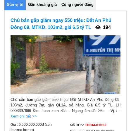
Gần vị trí
Gần khoảng giá
Cùng người đăng
Chủ bán gấp giảm ngay 550 triệu: Đất An Phú
Đông 09, MTKD, 103m2, giá 6.5 tỷ TL
194
Chủ cần bán gấp giảm 550 triệu! Đất MTKD An Phú Đông 09,
103m2, đường 7m, gần QL1A, sổ riêng. Giá 6.5 tỷ TL. LH
0903397666 Kim Loan xem đất. - Ngang 4m dài 26m - Vị t...
Xem chi tiết >>
Giá :
6.500.000.000đ
(còn
Mã BĐS:
THCM-01052
thương lượng)