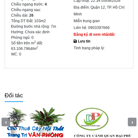
Cập nhật:
22:34 05/08/2026
Chiều ngang trước:
4
Địa điểm:
Quận 12, TP. Hồ Chí
Chiều ngang sau:
Minh
Chiều dài:
26
Tổng DT Đất:
103m2
Miễn trung gian
Đường trước nhà rộng:
7m
Liên hệ:
0903397666
Hướng:
Chưa xác định
Đăng ký đi xem nhà/đất
Phòng ngủ:
0
Lưu tin
2
Số tiền trên m
đất:
Tình trạng pháp lý:
2
63.106.796đ/m
WC:
0
Đối tác
‹
›