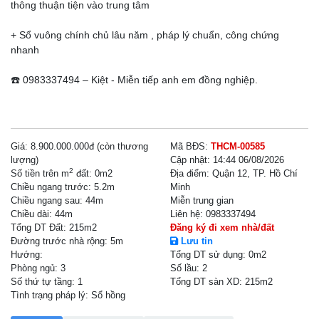
thông thuận tiện vào trung tâm
+ Sổ vuông chính chủ lâu năm , pháp lý chuẩn, công chứng
nhanh
☎️ 0983337494 – Kiệt - Miễn tiếp anh em đồng nghiệp.
Giá:
8.900.000.000đ (còn thương
Mã BĐS:
THCM-00585
lượng)
Cập nhật:
14:44 06/08/2026
2
Số tiền trên m
đất:
0m2
Địa điểm:
Quận 12, TP. Hồ Chí
Chiều ngang trước:
5.2m
Minh
Chiều ngang sau:
44m
Miễn trung gian
Chiều dài:
44m
Liên hệ:
0983337494
Tổng DT Đất:
215m2
Đăng ký đi xem nhà/đất
Đường trước nhà rộng: 5m
Lưu tin
Hướng:
Tổng DT sử dụng:
0m2
Phòng ngủ:
3
Số lầu:
2
Số thứ tự tầng:
1
Tổng DT sàn XD:
215m2
Tình trạng pháp lý:
Sổ hồng