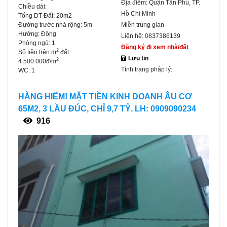
Địa điểm:
Quận Tân Phú, TP.
Chiều dài:
Hồ Chí Minh
Tổng DT Đất:
20m2
Đường trước nhà rộng:
5m
Miễn trung gian
Hướng:
Đông
Liên hệ:
0837386139
Phòng ngủ:
1
Đăng ký đi xem nhà/đất
2
Số tiền trên m
đất:
Lưu tin
2
4.500.000đ/m
Tình trạng pháp lý:
WC:
1
HÀNG HIẾM! MẶT TIỀN KINH DOANH ÂU CƠ
65M2, 3 LẦU ĐÚC, CHỈ 9,7 TỶ. LH: 0909090234
916