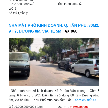
Tình trạng pháp lý:
2
6.700.000.000đ/m
WC:
3
Số thứ tự tầng:
3
NHÀ MẶT PHỐ KINH DOANH, Q. TÂN PHÚ, 80M2,
9 TỶ, ĐƯỜNG 8M, VỈA HÈ 5M
960
- Nhà thích hợp để kinh doanh, để ở, làm Văn phòng. - Gồm 3
tầng, 6 Phòng, 3 WC. Diện tích sử dụng 80m2 - Đường rộng
8m, vỉa hè 5m,. - Khu Phố mua bán sầm uất...
Xem chi tiết >>
Giá :
9.000.000.000đ
(còn
Mã BĐS:
THCM-00306