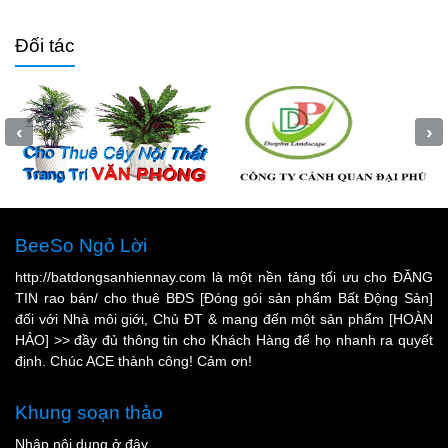
Đối tác
‹
›
BeeSo Ngỏ Lời
http://batdongsanhiennay.com là một nền tảng tối ưu cho ĐĂNG
TIN rao bán/ cho thuê BĐS [Đóng gói sản phẩm Bất Động Sản]
đối với Nhà môi giới, Chủ ĐT & mang đến một sản phẩm [HOÀN
HẢO] >> đầy đủ thông tin cho Khách Hàng để họ nhanh ra quyết
định. Chúc ACE thành công! Cảm ơn!
Khung soạn thảo
Nhập nội dung ở đây