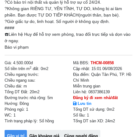
?Có bảo trì nội thất và quản lý hỗ trợ sự cố 24/24.
?Không gian RIÊNG TƯ, YÊN TĨNH, TỰ DO, không bị ai làm
phiền. Bạn được TỰ DO TIẾP KHÁCH(người thân, bạn bè).
?Giờ giấc tự do, linh hoạt. Số người ở không quy định.
####
☎️Liên hệ Huy để hỗ trợ xem phòng, trao đổi trực tiếp và dọn vào
ở ngay.
Giá:
4.500.000đ
Mã BĐS:
THCM-00858
2
Số tiền trên m
đất:
0m2
Cập nhật:
15:01 06/08/2026
Chiều ngang trước:
Địa điểm:
Quận Tân Phú, TP. Hồ
Chiều ngang sau:
Chí Minh
Chiều dài:
m
Miễn trung gian
Tổng DT Đất:
20m2
Liên hệ:
0837386139
Đường trước nhà rộng: 5m
Đăng ký đi xem nhà/đất
Hướng:
Đông
Lưu tin
Phòng ngủ:
1
Tổng DT sử dụng:
0m2
WC:
1
Số lầu:
1
Tình trạng pháp lý:
Sổ hồng
Tổng DT sàn XD:
24m2
Gần vị trí
Gần khoảng giá
Cùng người đăng