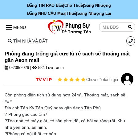
Đăng TIN RAO Bán|Cho Thuê|Sang Nhượng
Đăng NHU CẦU Mua|Thuê|Sang Nhượng Lại
MENU
TÌM NHÀ VÀ ĐẤT
Phòng đang trống giá cực kì rẻ sạch sẽ thoáng mát
gần Aeon mall
06/08/2026
|
584 Lượt xem
TV V.I.P
Chưa có đánh giá
Còn phòng điện tích sử dụng hơn 24m². Thoáng mát, sạch sẽ.
###
Địa chỉ: Tân Kỳ Tân Quý ngay gần Aeon Tân Phú
? Phòng gác cao 1m7
?Tòa nhà có máy giặt, có sân phơi đồ, có bãi xe rộng rãi. Khu
nhà yên tĩnh, an ninh.
?Phòng có nội thất cơ bản