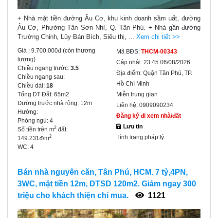
+ Nhà mặt tiền đường Âu Cơ, khu kinh doanh sầm uất, đường
Âu Cơ, Phường Tân Sơn Nhì, Q. Tân Phú. + Nhà gần đường
Trường Chinh, Lũy Bán Bích, Siêu thị, ...
Xem chi tiết >>
Giá :
9.700.000đ
(còn thương
Mã BĐS:
THCM-00343
lượng)
Cập nhật:
23:45 06/08/2026
Chiều ngang trước:
3.5
Địa điểm:
Quận Tân Phú, TP.
Chiều ngang sau:
Hồ Chí Minh
Chiều dài:
18
Tổng DT Đất:
65m2
Miễn trung gian
Đường trước nhà rộng:
12m
Liên hệ:
0909090234
Hướng:
Đăng ký đi xem nhà/đất
Phòng ngủ:
4
Lưu tin
2
Số tiền trên m
đất:
Tình trạng pháp lý:
2
149.231đ/m
WC:
4
Bán nhà nguyên căn, Tân Phú, HCM. 7 tỷ,4PN,
3WC, mặt tiền 12m, DTSD 120m2. Giảm ngay 300
triệu cho khách thiện chí mua.
1121