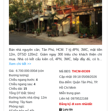
Bán nhà nguyên căn, Tân Phú, HCM. 7 tỷ,4PN, 3WC, mặt tiền
12m, DTSD 120m2. Giảm ngay 300 triệu cho khách thiện chí
mua. Nhà có kết cấu kiên cố, 4PN, 3WC, bếp đầy đủ, có b...
Xem chi tiết >>
Giá :
6.700.000.000đ
(còn
Mã BĐS:
THCM-00309
thương lượng)
Cập nhật:
09:18 05/08/2026
Chiều ngang trước:
4
Địa điểm:
Quận Tân Phú, TP.
Chiều ngang sau:
4
Hồ Chí Minh
Chiều dài:
15
Tổng DT Đất:
56m2
Miễn trung gian
Đường trước nhà rộng:
12m
Liên hệ:
0979522168
Hướng:
Tây Nam
Đăng ký đi xem nhà/đất
Phòng ngủ:
Lưu tin
2
Số tiền trên m
đất: