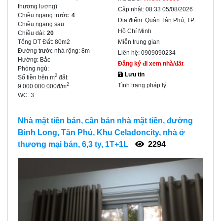
thương lượng)
Cập nhật:
08:33 05/08/2026
Chiều ngang trước:
4
Địa điểm:
Quận Tân Phú, TP.
Chiều ngang sau:
Hồ Chí Minh
Chiều dài:
20
Tổng DT Đất:
80m2
Miễn trung gian
Đường trước nhà rộng:
8m
Liên hệ:
0909090234
Hướng:
Bắc
Đăng ký đi xem nhà/đất
Phòng ngủ:
Lưu tin
2
Số tiền trên m
đất:
Tình trạng pháp lý:
2
9.000.000.000đ/m
WC:
3
Nhà mặt tiền bán, cần bán nhà mặt tiền, đường
Bình Long, Tân Phú, Khu Celadoncity, nhà ở
thương mại bán, 6,3 ty, 1T+1L
2294