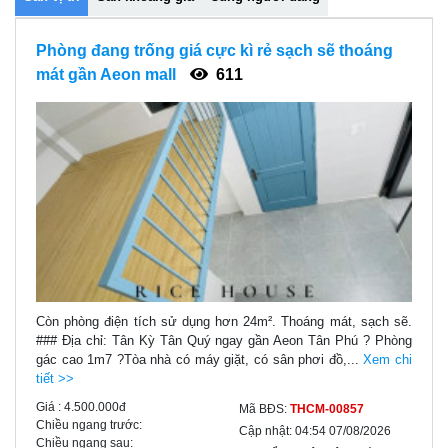
Phòng đang trống giá cực kì rẻ sạch sẽ thoáng
mát gần Aeon mall
611
Còn phòng điện tích sử dụng hơn 24m². Thoáng mát, sạch sẽ.
### Địa chỉ: Tân Kỳ Tân Quý ngay gần Aeon Tân Phú ? Phòng
gác cao 1m7 ?Tòa nhà có máy giặt, có sân phơi đồ,...
Xem chi
tiết >>
Giá :
4.500.000đ
Mã BĐS:
THCM-00857
Chiều ngang trước:
Cập nhật:
04:54 07/08/2026
Chiều ngang sau: