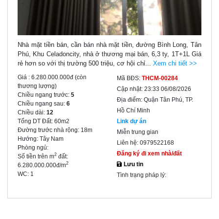
Nhà mặt tiền bán, cần bán nhà mặt tiền, đường Bình Long, Tân
Phú, Khu Celadoncity, nhà ở thương mại bán, 6,3 ty, 1T+1L Giá
rẻ hơn so với thị trường 500 triệu, cơ hội chỉ...
Xem chi tiết >>
Giá :
6.280.000.000đ
(còn
Mã BĐS:
THCM-00284
thương lượng)
Cập nhật:
23:33 06/08/2026
Chiều ngang trước:
5
Địa điểm:
Quận Tân Phú, TP.
Chiều ngang sau:
6
Hồ Chí Minh
Chiều dài:
12
Tổng DT Đất:
60m2
Link dự án
Đường trước nhà rộng:
18m
Miễn trung gian
Hướng:
Tây Nam
Liên hệ:
0979522168
Phòng ngủ:
Đăng ký đi xem nhà/đất
2
Số tiền trên m
đất:
Lưu tin
2
6.280.000.000đ/m
WC:
1
Tình trạng pháp lý: