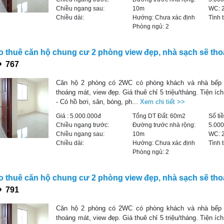
Chiều ngang sau:
10m
WC:
Chiều dài:
Hướng:
Chưa xác định
Tình 
Phòng ngủ:
2
 thuê căn hộ chung cư 2 phòng view đẹp, nhà sạch sẽ th
767
Căn hộ 2 phòng có 2WC có phòng khách và nhà bếp 
thoáng mát, view đẹp. Giá thuê chỉ 5 triệu/tháng. Tiện íc
- Có hồ bơi, sân, bóng, ph...
Xem chi tiết >>
Giá :
5.000.000đ
Tổng DT Đất:
60m2
Số ti
Chiều ngang trước:
Đường trước nhà rộng:
5.00
Chiều ngang sau:
10m
WC:
Chiều dài:
Hướng:
Chưa xác định
Tình 
Phòng ngủ:
2
 thuê căn hộ chung cư 2 phòng view đẹp, nhà sạch sẽ th
791
Căn hộ 2 phòng có 2WC có phòng khách và nhà bếp 
thoáng mát, view đẹp. Giá thuê chỉ 5 triệu/tháng. Tiện íc