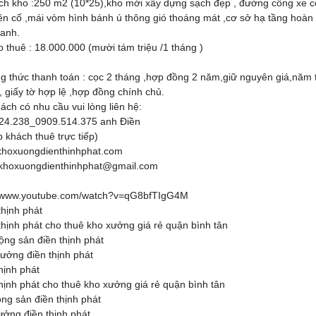
tích kho :250 m2 (10*25),kho mới xây dựng sạch đẹp , đường công xe 
ên cố ,mái vòm hình bánh ú thông gió thoáng mát ,cơ sở hạ tầng hoàn 
oanh.
o thuê : 18.000.000 (mười tám triệu /1 tháng )
g thức thanh toán : cọc 2 tháng ,hợp đồng 2 năm,giữ nguyên giá,năm th
 giấy tờ hợp lệ ,hợp đồng chính chủ.
ách có nhu cầu vui lòng liên hệ:
24.238_0909.514.375 anh Điền
ếp khách thuê trực tiếp)
khoxuongdienthinhphat.com
 khoxuongdienthinhphat@gmail.com
//www.youtube.com/watch?v=qG8bfTIgG4M
thịnh phát
thịnh phát cho thuê kho xưởng giá rẻ quận bình tân
ộng sản điền thịnh phát
xưởng điền thịnh phát
hịnh phát
hịnh phát cho thuê kho xưởng giá rẻ quận bình tân
ng sản điền thịnh phát
ưởng điền thịnh phát