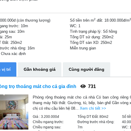
2
.000.000đ (còn thương lượng)
Số tiền trên m
đất:
18.000.000đ/m
gang trước:
10m
WC:
1
gang sau:
10m
Tình trạng pháp lý:
Sổ hồng
ài:
25m
Tổng DT sử dụng:
250m2
T Đất:
250m2
Tổng DT sàn XD:
250m2
trước nhà rộng: 16m
Miễn trung gian
:
Chưa xác định
vị trí
Gần khoảng giá
Cùng người đăng
ng trọ thoáng mát cho cả gia đình
731
Phòng rộng thoáng mát cho cả nhà Có ban công riêng
thang máy Nội thất: Giường, tủ, bếp, bàn ghế Gần vòng
chị có nhu cầu liên hệ 08...
Xem chi tiết >>
Giá :
3.200.000đ
Tổng DT Đất:
80m2
Số ti
Chiều ngang trước:
Đường trước nhà rộng:
40.0
Chiều ngang sau:
7m
WC: