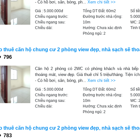
- Có hồ bơi, sân, bóng, ph...
Xem chi tiết >>
Giá :
5.000.000đ
Tổng DT Đất:
60m2
Số ti
Chiều ngang trước:
Đường trước nhà rộng:
5.00
Chiều ngang sau:
10m
WC:
Chiều dài:
Hướng:
Chưa xác định
Tình 
Phòng ngủ:
2
 thuê căn hộ chung cư 2 phòng view đẹp, nhà sạch sẽ th
796
Căn hộ 2 phòng có 2WC có phòng khách và nhà bếp 
thoáng mát, view đẹp. Giá thuê chỉ 5 triệu/tháng. Tiện íc
- Có hồ bơi, sân, bóng, ph...
Xem chi tiết >>
Giá :
5.000.000đ
Tổng DT Đất:
60m2
Số ti
Chiều ngang trước:
Đường trước nhà rộng:
5.00
Chiều ngang sau:
10m
WC:
Chiều dài:
Hướng:
Chưa xác định
Tình 
Phòng ngủ:
2
 thuê căn hộ chung cư 2 phòng view đẹp, nhà sạch sẽ th
783