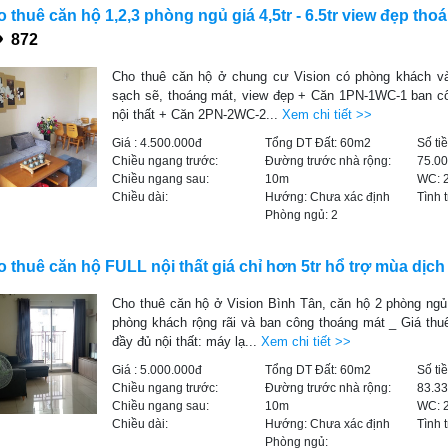
 thuê căn hộ 1,2,3 phòng ngủ giá 4,5tr - 6.5tr view đẹp tho
872
Cho thuê căn hộ ở chung cư Vision có phòng khách v
sạch sẽ, thoáng mát, view đẹp + Căn 1PN-1WC-1 ban côn
nội thất + Căn 2PN-2WC-2...
Xem chi tiết >>
Giá :
4.500.000đ
Tổng DT Đất:
60m2
Số ti
Chiều ngang trước:
Đường trước nhà rộng:
75.0
Chiều ngang sau:
10m
WC:
Chiều dài:
Hướng:
Chưa xác định
Tình 
Phòng ngủ:
2
 thuê căn hộ FULL nội thất giá chỉ hơn 5tr hổ trợ mùa dịc
Cho thuê căn hộ ở Vision Bình Tân, căn hộ 2 phòng ngủ
phòng khách rộng rãi và ban công thoáng mát _ Giá thuê
đầy đủ nội thất: máy lạ...
Xem chi tiết >>
Giá :
5.000.000đ
Tổng DT Đất:
60m2
Số ti
Chiều ngang trước:
Đường trước nhà rộng:
83.3
Chiều ngang sau:
10m
WC:
Chiều dài:
Hướng:
Chưa xác định
Tình 
Phòng ngủ: