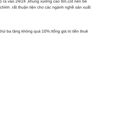
cộ ra vào 24/24 ,khung xưởng cao 8m,cót nền bê
chỉnh .rất thuận tiện cho các ngành nghề sản xuất
ứ ba tăng không quá 10%./tổng giá trị tiền thuê