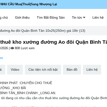
 NHU CẦU Mua|Thuê|Sang Nhượng Lại
g chủ
Giới thiệu
Tìm Bất Động Sản
Tin tức
Liên hệ
đường Ao đôi Quận Bình Tân 10x25(250m) giá 18tr (13)
thuê kho xưởng đường Ao đôi Quận Bình Tân
/2026
|
808 Lượt xem
en
ả
Video
Các tiện ích nổi bật
Bản đồ
Liên hệ
THỊNH PHÁT :CHUYÊN CHO THUÊ
ƯỞNG _KHO BÃI
BÌNH TÂN_BÌNH CHÁNH _LONG AN.
 tôi đang có nhu cầu cần cho thuê kho xưởng đường Ao đôi Quận Bình