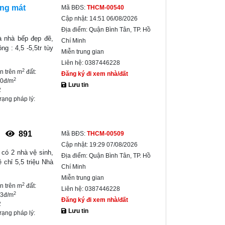
áng mát
Mã BĐS:
THCM-00540
Cập nhật:
14:51 06/08/2026
Địa điểm:
Quận Bình Tân, TP. Hồ
à nhà bếp đẹp đẽ,
Chí Minh
g : 4,5 -5,5tr tùy
Miễn trung gian
Liên hệ:
0387446228
2
ền trên m
đất:
Đăng ký đi xem nhà/đất
2
00đ/m
Lưu tin
2
trạng pháp lý:
h
891
Mã BĐS:
THCM-00509
Cập nhật:
19:29 07/08/2026
 có 2 nhà vệ sinh,
Địa điểm:
Quận Bình Tân, TP. Hồ
 chỉ 5,5 triệu Nhà
Chí Minh
Miễn trung gian
2
ền trên m
đất:
Liên hệ:
0387446228
2
33đ/m
Đăng ký đi xem nhà/đất
2
Lưu tin
trạng pháp lý: