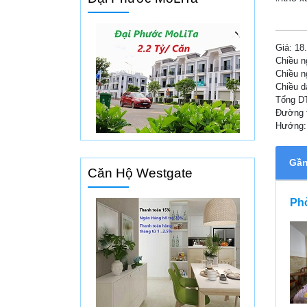
Giá:
18
Chiều n
Chiều n
Chiều d
Tổng D
Đường 
Hướng
Gần 
Căn Hộ Westgate
Phò