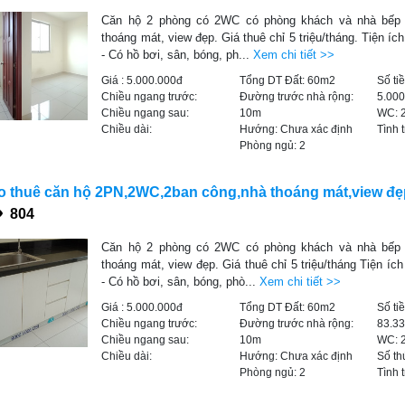
Căn hộ 2 phòng có 2WC có phòng khách và nhà bếp 
thoáng mát, view đẹp. Giá thuê chỉ 5 triệu/tháng. Tiện íc
- Có hồ bơi, sân, bóng, ph...
Xem chi tiết >>
Giá :
5.000.000đ
Tổng DT Đất:
60m2
Số ti
Chiều ngang trước:
Đường trước nhà rộng:
5.00
Chiều ngang sau:
10m
WC:
Chiều dài:
Hướng:
Chưa xác định
Tình 
Phòng ngủ:
2
 thuê căn hộ 2PN,2WC,2ban công,nhà thoáng mát,view đẹp
804
Căn hộ 2 phòng có 2WC có phòng khách và nhà bếp 
thoáng mát, view đẹp. Giá thuê chỉ 5 triệu/tháng Tiện íc
- Có hồ bơi, sân, bóng, phò...
Xem chi tiết >>
Giá :
5.000.000đ
Tổng DT Đất:
60m2
Số ti
Chiều ngang trước:
Đường trước nhà rộng:
83.3
Chiều ngang sau:
10m
WC:
Chiều dài:
Hướng:
Chưa xác định
Số th
Phòng ngủ:
2
Tình 