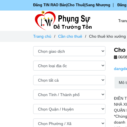
Đăng TIN RAO Bán|Cho Thuê|Sang Nhượng
Đăng
Tran
Trang chủ
/
Cần cho thuê
/
Cho thuê kho xưởng 
Cho 
06/08
dangdi
Mô t
ĐIỀN 
NHÀ X
QUẬN 
*Chúng
doanh