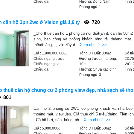
Chiều dài:
Hướng:
Đông Nam
Tình 
Phòng ngủ:
1
 căn hộ 3pn,2wc ở Vision giá 1,9 tỷ
720
_Cho thuê căn hộ 1 phòng có nội thất(ảnh), căn hộ 50m2 
sinh, ban công và phòng khách rộng rãi thóang mát 
triệu/tháng, _, với đầy đ...
Xem chi tiết >>
Giá :
1.900.000.000đ
Tổng DT Đất:
80m2
Số ti
Chiều ngang trước:
Đường trước nhà rộng:
23.7
Chiều ngang sau:
10m
WC:
Chiều dài:
Hướng:
Chưa xác định
Tình 
Phòng ngủ:
3
 thuê căn hộ chung cư 2 phòng view đẹp, nhà sạch sẽ th
801
Căn hộ 2 phòng có 2WC có phòng khách và nhà bếp 
thoáng mát, view đẹp. Giá thuê chỉ 5 triệu/tháng. Tiện íc
- Có hồ bơi, sân, bóng, ph...
Xem chi tiết >>
Giá :
5.000.000đ
Tổng DT Đất:
60m2
Số ti
Chiều ngang trước:
Đường trước nhà rộng:
5.00