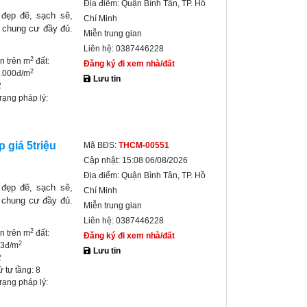
Địa điểm:
Quận Bình Tân, TP. Hồ
đẹp đẽ, sạch sẽ,
Chí Minh
h chung cư đầy đủ.
Miễn trung gian
Liên hệ:
0387446228
2
ền trên m
đất:
Đăng ký đi xem nhà/đất
2
0.000đ/m
Lưu tin
2
trạng pháp lý:
 giá 5triệu
Mã BĐS:
THCM-00551
Cập nhật:
15:08 06/08/2026
Địa điểm:
Quận Bình Tân, TP. Hồ
đẹp đẽ, sạch sẽ,
Chí Minh
h chung cư đầy đủ.
Miễn trung gian
Liên hệ:
0387446228
2
ền trên m
đất:
Đăng ký đi xem nhà/đất
2
33đ/m
Lưu tin
2
ứ tự tầng:
8
trạng pháp lý: