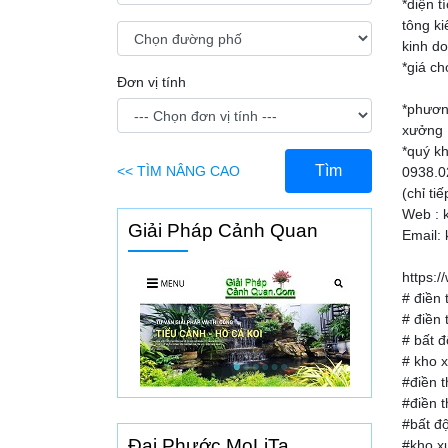
*diện 
tông ki
kinh d
*giá ch
Đơn vị tính
*phươn
xưởng ,
*quý kh
Tìm
<< TÌM NÂNG CAO
0938.0
(chỉ ti
Web : 
Giải Pháp Cảnh Quan
Email:
https:
# điền 
# điền 
# bất đ
# kho 
#điền t
#điền t
#bất độ
Đại Phước MoLiTa
#kho x