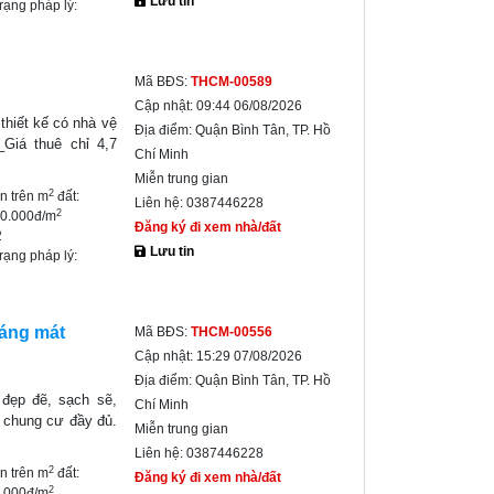
Lưu tin
trạng pháp lý:
Mã BĐS:
THCM-00589
Cập nhật:
09:44 06/08/2026
thiết kế có nhà vệ
Địa điểm:
Quận Bình Tân, TP. Hồ
_Giá thuê chỉ 4,7
Chí Minh
Miễn trung gian
2
ền trên m
đất:
Liên hệ:
0387446228
2
50.000đ/m
Đăng ký đi xem nhà/đất
2
Lưu tin
trạng pháp lý:
oáng mát
Mã BĐS:
THCM-00556
Cập nhật:
15:29 07/08/2026
Địa điểm:
Quận Bình Tân, TP. Hồ
đẹp đẽ, sạch sẽ,
Chí Minh
h chung cư đầy đủ.
Miễn trung gian
Liên hệ:
0387446228
2
ền trên m
đất:
Đăng ký đi xem nhà/đất
2
0.000đ/m