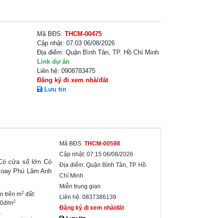
2
Mã BĐS:
THCM-00475
Cập nhật:
07:03 06/08/2026
Địa điểm:
Quận Bình Tân, TP. Hồ Chí Minh
Link dự án
Liên hệ:
0908783475
Đăng ký đi xem nhà/đất
Lưu tin
Mã BĐS:
THCM-00598
Cập nhật:
07:15 06/08/2026
 Có cửa sổ lớn Có
Địa điểm:
Quận Bình Tân, TP. Hồ
 xoay Phú Lâm Anh
Chí Minh
Miễn trung gian
2
ền trên m
đất:
Liên hệ:
0837386139
2
00đ/m
Đăng ký đi xem nhà/đất
1