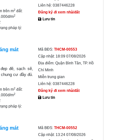
Liên hệ:
0387446228
2
ền trên m
đất:
Đăng ký đi xem nhà/đất
2
0.000đ/m
Lưu tin
2
trạng pháp lý:
oáng mát
Mã BĐS:
THCM-00553
Cập nhật:
18:09 07/08/2026
Địa điểm:
Quận Bình Tân, TP. Hồ
đẹp đẽ, sạch sẽ,
Chí Minh
h chung cư đầy đủ.
Miễn trung gian
Liên hệ:
0387446228
2
ền trên m
đất:
Đăng ký đi xem nhà/đất
2
0.000đ/m
Lưu tin
2
trạng pháp lý:
oáng mát
Mã BĐS:
THCM-00552
Cập nhật:
13:24 07/08/2026