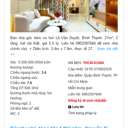
Bán nhà góc hẻm xe hơi Lê Văn Duyệt, Bình Thạnh. 27m², 2
tầng, full nội thất, giá 5.5 tỷ. Liên hệ 0903397666 để xem nhà
chính chủ. + Diện tích: 3.4m x 7.8m, thực tế 27...
Xem chi tiết
>>
Giá :
5.500.000.000đ
(còn
Mã BĐS:
THCM-01066
thương lượng)
Cập nhật:
19:55 07/08/2026
Chiều ngang trước:
3.4
Địa điểm:
Quận Bình Thạnh, TP.
Chiều ngang sau:
Hồ Chí Minh
Chiều dài:
7.6
Tổng DT Đất:
0m2
Miễn trung gian
Đường trước nhà rộng:
5m
Liên hệ:
0903397666
Hướng:
Đăng ký đi xem nhà/đất
Phòng ngủ:
2
Lưu tin
2
Số tiền trên m
đất:
Tình trạng pháp lý:
WC:
2