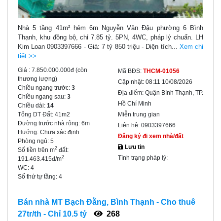
Nhà 5 tầng 41m² hẻm 6m Nguyễn Văn Đậu phường 6 Bình
Thạnh, khu đồng bộ, chỉ 7.85 tỷ. 5PN, 4WC, pháp lý chuẩn. LH
Kim Loan 0903397666 - Giá: 7 tỷ 850 triệu - Diện tích...
Xem chi
tiết >>
Giá :
7.850.000.000đ
(còn
Mã BĐS:
THCM-01056
thương lượng)
Cập nhật:
08:11 10/08/2026
Chiều ngang trước:
3
Địa điểm:
Quận Bình Thạnh, TP.
Chiều ngang sau:
3
Hồ Chí Minh
Chiều dài:
14
Tổng DT Đất:
41m2
Miễn trung gian
Đường trước nhà rộng:
6m
Liên hệ:
0903397666
Hướng:
Chưa xác định
Đăng ký đi xem nhà/đất
Phòng ngủ:
5
Lưu tin
2
Số tiền trên m
đất:
Tình trạng pháp lý:
2
191.463.415đ/m
WC:
4
Số thứ tự tầng:
4
Bán nhà MT Bạch Đằng, Bình Thạnh - Cho thuê
27tr/th - Chỉ 10.5 tỷ
268