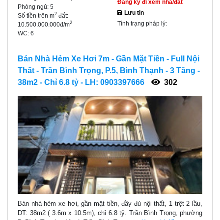
Đăng ký đi xem nhà/đất
Phòng ngủ:
5
Lưu tin
2
Số tiền trên m
đất:
Tình trạng pháp lý:
2
10.500.000.000đ/m
WC:
6
Bán Nhà Hẻm Xe Hơi 7m - Gần Mặt Tiền - Full Nội
Thất - Trần Bình Trọng, P.5, Bình Thạnh - 3 Tầng -
38m2 - Chỉ 6.8 tỷ - LH: 0903397666
302
Bán nhà hẻm xe hơi, gần mặt tiền, đầy đủ nội thất, 1 trệt 2 lầu,
DT: 38m2 ( 3.6m x 10.5m), chỉ 6.8 tỷ. Trần Bình Trọng, phường