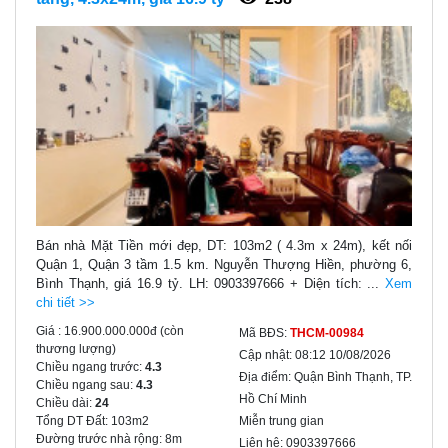
Bán nhà Mặt Tiền mới đẹp, DT: 103m2 ( 4.3m x 24m), kết nối
Quận 1, Quận 3 tầm 1.5 km. Nguyễn Thượng Hiền, phường 6,
Bình Thạnh, giá 16.9 tỷ. LH: 0903397666 + Diện tích: ...
Xem
chi tiết >>
Giá :
16.900.000.000đ
(còn
Mã BĐS:
THCM-00984
thương lượng)
Cập nhật:
08:12 10/08/2026
Chiều ngang trước:
4.3
Địa điểm:
Quận Bình Thạnh, TP.
Chiều ngang sau:
4.3
Hồ Chí Minh
Chiều dài:
24
Tổng DT Đất:
103m2
Miễn trung gian
Đường trước nhà rộng:
8m
Liên hệ:
0903397666