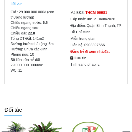
tiết >>
Giá :
29.000.000.000đ
(còn
Mã BĐS:
THCM-00981
thương lượng)
Cập nhật:
08:12 10/08/2026
Chiều ngang trước:
6.5
Địa điểm:
Quận Bình Thạnh, TP.
Chiều ngang sau:
Hồ Chí Minh
Chiều dài:
22.8
Tổng DT Đất:
141m2
Miễn trung gian
Đường trước nhà rộng:
6m
Liên hệ:
0903397666
Hướng:
Chưa xác định
Đăng ký đi xem nhà/đất
Phòng ngủ:
10
Lưu tin
2
Số tiền trên m
đất:
Tình trạng pháp lý:
2
29.000.000.000đ/m
WC:
11
Đối tác