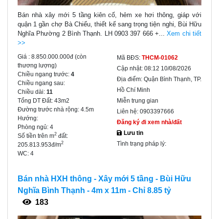
Bán nhà xây mới 5 tầng kiên cố, hẻm xe hơi thông, giáp với
quận 1 gần chợ Bà Chiểu, thiết kế sang trọng tiện nghi, Bùi Hữu
Nghĩa Phường 2 Bình Thạnh. LH 0903 397 666 +...
Xem chi tiết
>>
Giá :
8.850.000.000đ
(còn
Mã BĐS:
THCM-01062
thương lượng)
Cập nhật:
08:12 10/08/2026
Chiều ngang trước:
4
Địa điểm:
Quận Bình Thạnh, TP.
Chiều ngang sau:
Hồ Chí Minh
Chiều dài:
11
Tổng DT Đất:
43m2
Miễn trung gian
Đường trước nhà rộng:
4.5m
Liên hệ:
0903397666
Hướng:
Đăng ký đi xem nhà/đất
Phòng ngủ:
4
Lưu tin
2
Số tiền trên m
đất:
Tình trạng pháp lý:
2
205.813.953đ/m
WC:
4
Bán nhà HXH thông - Xây mới 5 tầng - Bùi Hữu
Nghĩa Bình Thạnh - 4m x 11m - Chỉ 8.85 tỷ
183