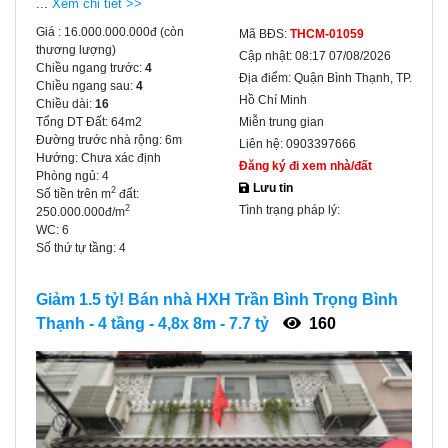
...
Xem chi tiết >>
Giá :
16.000.000.000đ
(còn
Mã BĐS:
THCM-01059
thương lượng)
Cập nhật:
08:17 07/08/2026
Chiều ngang trước:
4
Địa điểm:
Quận Bình Thạnh, TP.
Chiều ngang sau:
4
Hồ Chí Minh
Chiều dài:
16
Tổng DT Đất:
64m2
Miễn trung gian
Đường trước nhà rộng:
6m
Liên hệ:
0903397666
Hướng:
Chưa xác định
Đăng ký đi xem nhà/đất
Phòng ngủ:
4
Lưu tin
2
Số tiền trên m
đất:
Tình trạng pháp lý:
2
250.000.000đ/m
WC:
6
Số thứ tự tầng:
4
Giảm 1.5 tỷ! Bán nhà HXH Trần Bình Trọng Bình
Thạnh - 4 tầng - 4,8x 8m - 7.7 tỷ
160