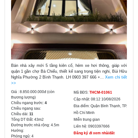
Bán nhà xây mới 5 tầng kiên cố, hẻm xe hơi thông, giáp với
quận 1 gần chợ Bà Chiểu, thiết kế sang trọng tiện nghi, Bùi Hữu
Nghĩa Phường 2 Bình Thạnh. LH 0903 397 666 +...
Xem chi tiết
>>
Giá :
8.850.000.000đ
(còn
Mã BĐS:
THCM-01061
thương lượng)
Cập nhật:
08:12 10/08/2026
Chiều ngang trước:
4
Địa điểm:
Quận Bình Thạnh, TP.
Chiều ngang sau:
Hồ Chí Minh
Chiều dài:
11
Tổng DT Đất:
43m2
Miễn trung gian
Đường trước nhà rộng:
4.5m
Liên hệ:
0903397666
Hướng:
Đăng ký đi xem nhà/đất
Phòng ngủ:
4