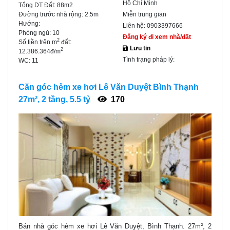
Hồ Chí Minh
Tổng DT Đất:
88m2
Đường trước nhà rộng:
2.5m
Miễn trung gian
Hướng:
Liên hệ:
0903397666
Phòng ngủ:
10
Đăng ký đi xem nhà/đất
2
Số tiền trên m
đất:
Lưu tin
2
12.386.364đ/m
Tình trạng pháp lý:
WC:
11
Căn góc hẻm xe hơi Lê Văn Duyệt Bình Thạnh
27m², 2 tầng, 5.5 tỷ
170
Bán nhà góc hẻm xe hơi Lê Văn Duyệt, Bình Thạnh. 27m², 2