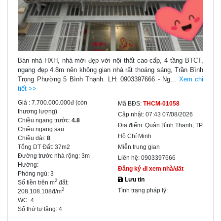
Bán nhà HXH, nhà mới đẹp với nội thất cao cấp, 4 tầng BTCT,
ngang đẹp 4.8m nên không gian nhà rất thoáng sáng, Trần Bình
Trọng Phường 5 Bình Thạnh. LH: 0903397666 - Ng...
Xem chi
tiết >>
Giá :
7.700.000.000đ
(còn
Mã BĐS:
THCM-01058
thương lượng)
Cập nhật:
07:43 07/08/2026
Chiều ngang trước:
4.8
Địa điểm:
Quận Bình Thạnh, TP.
Chiều ngang sau:
Hồ Chí Minh
Chiều dài:
8
Tổng DT Đất:
37m2
Miễn trung gian
Đường trước nhà rộng:
3m
Liên hệ:
0903397666
Hướng:
Đăng ký đi xem nhà/đất
Phòng ngủ:
3
Lưu tin
2
Số tiền trên m
đất:
Tình trạng pháp lý:
2
208.108.108đ/m
WC:
4
Số thứ tự tầng:
4