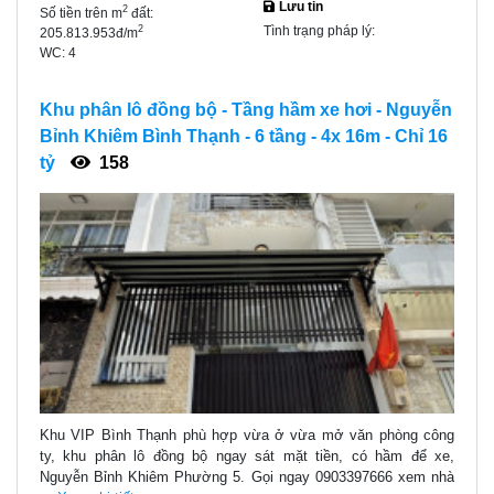
Lưu tin
2
Số tiền trên m
đất:
Tình trạng pháp lý:
2
205.813.953đ/m
WC:
4
Khu phân lô đồng bộ - Tầng hầm xe hơi - Nguyễn
Bỉnh Khiêm Bình Thạnh - 6 tầng - 4x 16m - Chỉ 16
tỷ
158
Khu VIP Bình Thạnh phù hợp vừa ở vừa mở văn phòng công
ty, khu phân lô đồng bộ ngay sát mặt tiền, có hầm để xe,
Nguyễn Bỉnh Khiêm Phường 5. Gọi ngay 0903397666 xem nhà