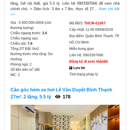
tầng, full nội thất, giá 5.5 tỷ. Liên hệ 0903397666 để xem nhà
chính chủ. + Diện tích: 3.4m x 7.8m, thực tế 27...
Xem chi tiết
>>
Giá :
5.500.000.000đ
(còn
Mã BĐS:
THCM-01067
thương lượng)
Cập nhật:
11:40 09/08/2026
Chiều ngang trước:
3.4
Địa điểm:
Quận Bình Thạnh, TP.
Chiều ngang sau:
Hồ Chí Minh
Chiều dài:
7.6
Tổng DT Đất:
0m2
Miễn trung gian
Đường trước nhà rộng:
5m
Liên hệ:
0903397666
Hướng:
Đăng ký đi xem nhà/đất
Phòng ngủ:
2
Lưu tin
2
Số tiền trên m
đất:
Tình trạng pháp lý:
WC:
2
Căn góc hẻm xe hơi Lê Văn Duyệt Bình Thạnh
27m², 2 tầng, 5.5 tỷ
178