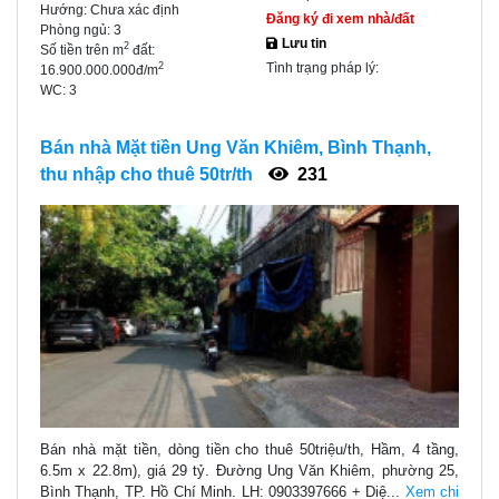
Hướng:
Chưa xác định
Đăng ký đi xem nhà/đất
Phòng ngủ:
3
Lưu tin
2
Số tiền trên m
đất:
Tình trạng pháp lý:
2
16.900.000.000đ/m
WC:
3
Bán nhà Mặt tiền Ung Văn Khiêm, Bình Thạnh,
thu nhập cho thuê 50tr/th
231
Bán nhà mặt tiền, dòng tiền cho thuê 50triệu/th, Hầm, 4 tầng,
6.5m x 22.8m), giá 29 tỷ. Đường Ung Văn Khiêm, phường 25,
Bình Thạnh, TP. Hồ Chí Minh. LH: 0903397666 + Diệ...
Xem chi