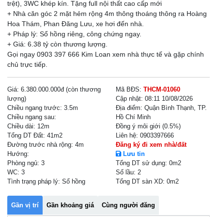
trệt), 3WC khép kín. Tặng full nội thất cao cấp mới
+ Nhà căn góc 2 mặt hẻm rộng 4m thông thoáng thông ra Hoàng
Hoa Thám, Phan Đăng Lưu, xe hơi đến nhà.
+ Pháp lý: Sổ hồng riêng, công chứng ngay.
+ Giá: 6.38 tỷ còn thương lượng.
Gọi ngay 0903 397 666 Kim Loan xem nhà thực tế và gặp chính
Giá:
6.380.000.000đ (còn thương
Mã BĐS:
THCM-01060
lượng)
Cập nhật:
08:11 10/08/2026
Chiều ngang trước:
3.5m
Địa điểm:
Quận Bình Thạnh, TP.
Chiều ngang sau:
Hồ Chí Minh
Chiều dài:
12m
Đồng ý môi giới (0.5%)
Tổng DT Đất:
41m2
Liên hệ:
0903397666
Đường trước nhà rộng: 4m
Đăng ký đi xem nhà/đất
Hướng:
Lưu tin
Phòng ngủ:
3
Tổng DT sử dụng:
0m2
WC:
3
Số lầu:
2
Tình trạng pháp lý:
Sổ hồng
Tổng DT sàn XD:
0m2
Gần vị trí
Gần khoảng giá
Cùng người đăng