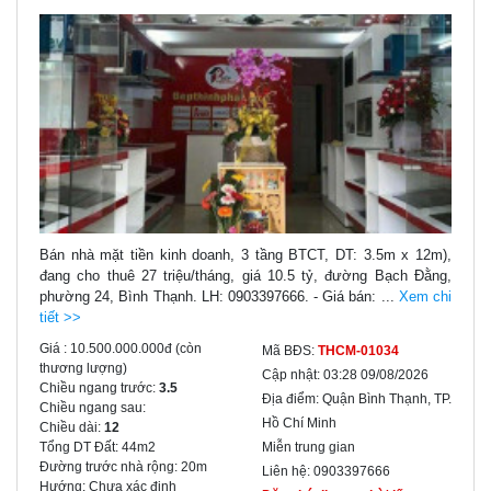
Bán nhà mặt tiền kinh doanh, 3 tầng BTCT, DT: 3.5m x 12m),
đang cho thuê 27 triệu/tháng, giá 10.5 tỷ, đường Bạch Đằng,
phường 24, Bình Thạnh. LH: 0903397666. - Giá bán: ...
Xem chi
tiết >>
Giá :
10.500.000.000đ
(còn
Mã BĐS:
THCM-01034
thương lượng)
Cập nhật:
03:28 09/08/2026
Chiều ngang trước:
3.5
Địa điểm:
Quận Bình Thạnh, TP.
Chiều ngang sau:
Hồ Chí Minh
Chiều dài:
12
Tổng DT Đất:
44m2
Miễn trung gian
Đường trước nhà rộng:
20m
Liên hệ:
0903397666
Hướng:
Chưa xác định