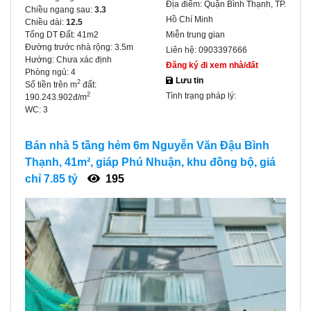
Địa điểm:
Quận Bình Thạnh, TP.
Chiều ngang sau:
3.3
Hồ Chí Minh
Chiều dài:
12.5
Tổng DT Đất:
41m2
Miễn trung gian
Đường trước nhà rộng:
3.5m
Liên hệ:
0903397666
Hướng:
Chưa xác định
Đăng ký đi xem nhà/đất
Phòng ngủ:
4
Lưu tin
2
Số tiền trên m
đất:
Tình trạng pháp lý:
2
190.243.902đ/m
WC:
3
Bán nhà 5 tầng hẻm 6m Nguyễn Văn Đậu Bình
Thạnh, 41m², giáp Phú Nhuận, khu đồng bộ, giá
chỉ 7.85 tỷ
195