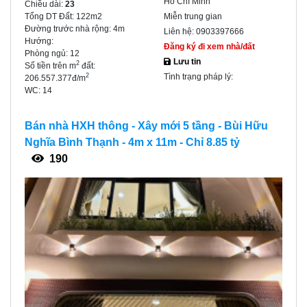
Hồ Chí Minh
Chiều dài:
23
Tổng DT Đất:
122m2
Miễn trung gian
Đường trước nhà rộng:
4m
Liên hệ:
0903397666
Hướng:
Đăng ký đi xem nhà/đất
Phòng ngủ:
12
Lưu tin
2
Số tiền trên m
đất:
Tình trạng pháp lý:
2
206.557.377đ/m
WC:
14
Bán nhà HXH thông - Xây mới 5 tầng - Bùi Hữu
Nghĩa Bình Thạnh - 4m x 11m - Chỉ 8.85 tỷ
190