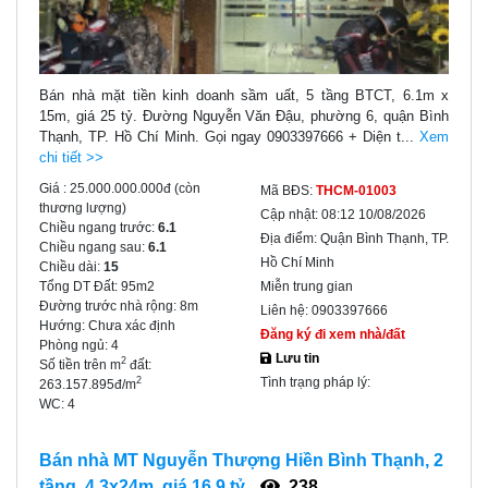
Bán nhà mặt tiền kinh doanh sầm uất, 5 tầng BTCT, 6.1m x
15m, giá 25 tỷ. Đường Nguyễn Văn Đậu, phường 6, quận Bình
Thạnh, TP. Hồ Chí Minh. Gọi ngay 0903397666 + Diện t...
Xem
chi tiết >>
Giá :
25.000.000.000đ
(còn
Mã BĐS:
THCM-01003
thương lượng)
Cập nhật:
08:12 10/08/2026
Chiều ngang trước:
6.1
Địa điểm:
Quận Bình Thạnh, TP.
Chiều ngang sau:
6.1
Hồ Chí Minh
Chiều dài:
15
Tổng DT Đất:
95m2
Miễn trung gian
Đường trước nhà rộng:
8m
Liên hệ:
0903397666
Hướng:
Chưa xác định
Đăng ký đi xem nhà/đất
Phòng ngủ:
4
Lưu tin
2
Số tiền trên m
đất:
Tình trạng pháp lý:
2
263.157.895đ/m
WC:
4
Bán nhà MT Nguyễn Thượng Hiền Bình Thạnh, 2
tầng, 4.3x24m, giá 16.9 tỷ
238