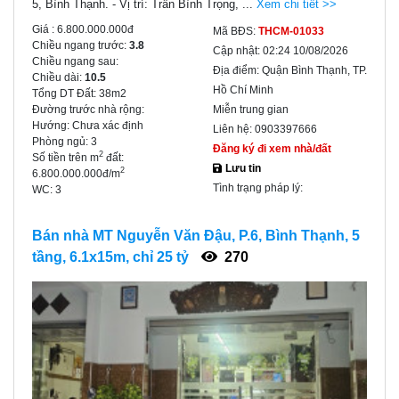
5, Bình Thạnh. - Vị trí: Trần Bình Trọng, ...
Xem chi tiết >>
Giá :
6.800.000.000đ
Mã BĐS:
THCM-01033
Chiều ngang trước:
3.8
Cập nhật:
02:24 10/08/2026
Chiều ngang sau:
Địa điểm:
Quận Bình Thạnh, TP.
Chiều dài:
10.5
Hồ Chí Minh
Tổng DT Đất:
38m2
Đường trước nhà rộng:
Miễn trung gian
Hướng:
Chưa xác định
Liên hệ:
0903397666
Phòng ngủ:
3
Đăng ký đi xem nhà/đất
2
Số tiền trên m
đất:
Lưu tin
2
6.800.000.000đ/m
Tình trạng pháp lý:
WC:
3
Bán nhà MT Nguyễn Văn Đậu, P.6, Bình Thạnh, 5
tầng, 6.1x15m, chỉ 25 tỷ
270