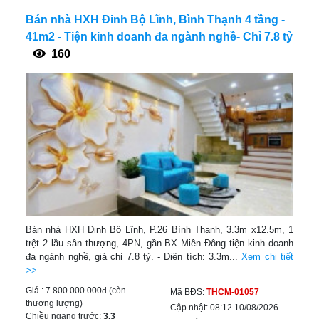
Bán nhà HXH Đinh Bộ Lĩnh, Bình Thạnh 4 tầng -
41m2 - Tiện kinh doanh đa ngành nghề- Chỉ 7.8 tỷ
160
Bán nhà HXH Đinh Bộ Lĩnh, P.26 Bình Thạnh, 3.3m x12.5m, 1
trệt 2 lầu sân thượng, 4PN, gần BX Miền Đông tiện kinh doanh
đa ngành nghề, giá chỉ 7.8 tỷ. - Diện tích: 3.3m...
Xem chi tiết
>>
Giá :
7.800.000.000đ
(còn
Mã BĐS:
THCM-01057
thương lượng)
Cập nhật:
08:12 10/08/2026
Chiều ngang trước:
3.3