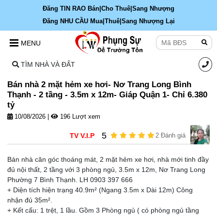
Đăng TIN RAO Bán|Cho Thuê|Sang Nhượng
Đăng NHU CẦU Mua|Thuê|Sang Nhượng Lại
MENU
TÌM NHÀ VÀ ĐẤT
Bán nhà 2 mặt hẻm xe hơi- Nơ Trang Long Bình
Thạnh - 2 tầng - 3.5m x 12m- Giáp Quận 1- Chỉ 6.380
tỷ
10/08/2026
|
196 Lượt xem
5
TV V.I.P
2 Đánh giá
Bán nhà căn góc thoáng mát, 2 mặt hẻm xe hơi, nhà mới tinh đầy
đủ nội thất, 2 tầng với 3 phòng ngủ, 3.5m x 12m, Nơ Trang Long
Phường 7 Bình Thạnh. LH 0903 397 666
+ Diện tích hiện trạng 40.9m² (Ngang 3.5m x Dài 12m) Công
nhận đủ 35m².
+ Kết cấu: 1 trệt, 1 lầu. Gồm 3 Phòng ngủ ( có phòng ngủ tầng