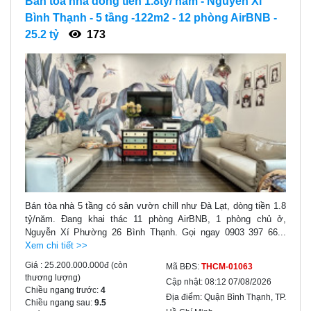
Bán tòa nhà dòng tiền 1.8tỷ/ năm - Nguyễn Xí
Bình Thạnh - 5 tầng -122m2 - 12 phòng AirBNB -
25.2 tỷ
173
Bán tòa nhà 5 tầng có sân vườn chill như Đà Lạt, dòng tiền 1.8
tỷ/năm. Đang khai thác 11 phòng AirBNB, 1 phòng chủ ở,
Nguyễn Xí Phường 26 Bình Thạnh. Gọi ngay 0903 397 66...
Xem chi tiết >>
Giá :
25.200.000.000đ
(còn
Mã BĐS:
THCM-01063
thương lượng)
Cập nhật:
08:12 07/08/2026
Chiều ngang trước:
4
Địa điểm:
Quận Bình Thạnh, TP.
Chiều ngang sau:
9.5